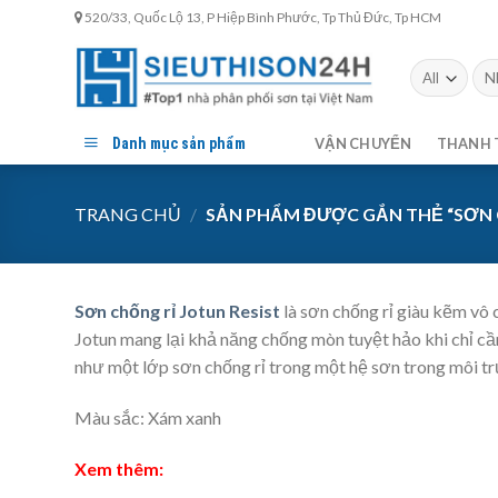
Skip
520/33, Quốc Lộ 13, P Hiệp Bình Phước, Tp Thủ Đức, Tp HCM
to
content
Tìm
kiế
Danh mục sản phẩm
VẬN CHUYỂN
THANH 
TRANG CHỦ
/
SẢN PHẨM ĐƯỢC GẮN THẺ “SƠN C
Sơn chống rỉ Jotun Resist
là sơn chống rỉ giàu kẽm vô 
Jotun mang lại khả năng chống mòn tuyệt hảo khi chỉ cầ
như một lớp sơn chống rỉ trong một hệ sơn trong môi tr
Màu sắc: Xám xanh
Xem thêm: