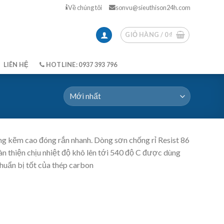
Về chúng tôi
sonvu@sieuthison24h.com
GIỎ HÀNG /
0
₫
LIÊN HỆ
HOTLINE: 0937 393 796
ợng kẽm cao đóng rắn nhanh. Dòng sơn chống rỉ Resist 86
n thiện chịu nhiệt độ khô lên tới 540 độ C được dùng
huẩn bị tốt của thép carbon