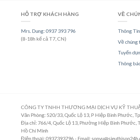
HỖ TRỢ KHÁCH HÀNG
VỀ CHÚ
Mrs. Dung: 0937 393 796
Thông Tin
(8-18h kể cả T7, CN)
Về chúng 
Tuyển dụ
Thông bá
CÔNG TY TNHH THƯƠNG MẠI DỊCH VỤ KỸ THU
Văn Phòng: 520/33, Quốc Lộ 13, P Hiệp Bình Phước, 
Địa chỉ: 766/4, Quốc Lộ 13, Phường Hiệp Bình Phước,
Hồ Chí Minh
Điện thoại: 0937393796 - Email: sonvu@sieuthison24h