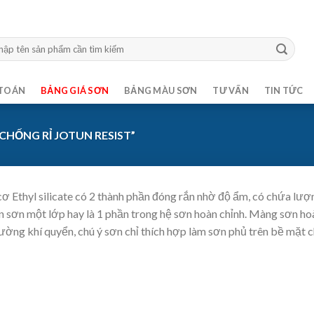
m:
TOÁN
BẢNG GIÁ SƠN
BẢNG MÀU SƠN
TƯ VẤN
TIN TỨC
HỐNG RỈ JOTUN RESIST”
cơ Ethyl silicate có 2 thành phần đóng rắn nhờ độ ẩm, có chứa lư
n sơn một lớp hay là 1 phần trong hệ sơn hoàn chỉnh. Màng sơn hoà
ường khí quyển, chú ý sơn chỉ thích hợp làm sơn phủ trên bề mặt c