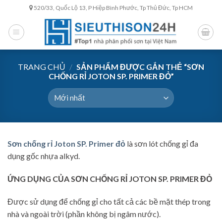
Skip
520/33, Quốc Lộ 13, P Hiệp Bình Phước, Tp Thủ Đức, Tp HCM
to
content
TRANG CHỦ
/
SẢN PHẨM ĐƯỢC GẮN THẺ “SƠN
CHỐNG RỈ JOTON SP. PRIMER ĐỎ”
Sơn chống rỉ Joton SP. Primer đỏ
là sơn lót chống gỉ đa
dụng gốc nhựa alkyd.
ỨNG DỤNG CỦA SƠN CHỐNG RỈ JOTON SP. PRIMER ĐỎ
Được sử dụng để chống gỉ cho tất cả các bề mặt thép trong
nhà và ngoài trời (phần không bị ngâm nước).