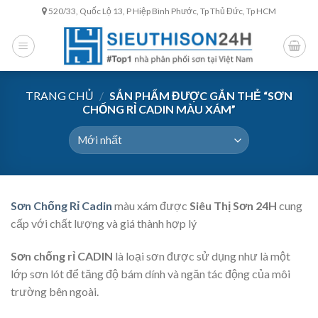
Skip
520/33, Quốc Lộ 13, P Hiệp Bình Phước, Tp Thủ Đức, Tp HCM
to
content
TRANG CHỦ
/
SẢN PHẨM ĐƯỢC GẮN THẺ “SƠN
CHỐNG RỈ CADIN MÀU XÁM”
Sơn Chống Rỉ Cadin
màu xám được
Siêu Thị Sơn 24H
cung
cấp với chất lượng và giá thành hợp lý
Sơn chống rỉ CADIN
là loại sơn được sử dụng như là một
lớp sơn lót để tăng độ bám dính và ngăn tác động của môi
trường bên ngoài.