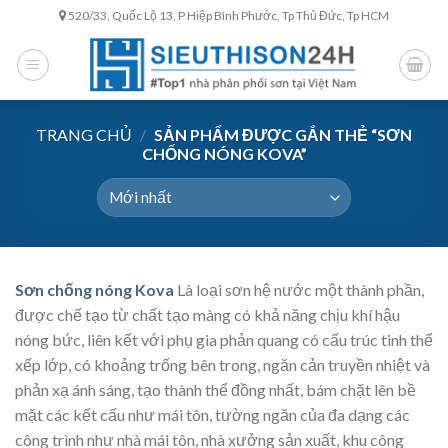
Skip
520/33, Quốc Lộ 13, P Hiệp Bình Phước, Tp Thủ Đức, Tp HCM
to
content
TRANG CHỦ
/
SẢN PHẨM ĐƯỢC GẮN THẺ “SƠN
CHỐNG NÓNG KOVA”
Sơn chống nóng Kova
Là loại sơn hệ nước một thành phần,
được chế tạo từ chất tạo màng có khả năng chịu khí hậu
nóng bức, liên kết với phụ gia phản quang có cấu trúc tinh thể
xếp lớp, có khoảng trống bên trong, ngăn cản truyền nhiệt và
phản xạ ánh sáng, tạo thành thể đồng nhất, bám chặt lên bề
mặt các kết cấu như mái tôn, tường ngăn của đa dạng các
công trình như nhà mái tôn, nhà xưởng sản xuất, khu công