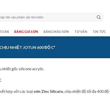
m:
TOÁN
BẢNG GIÁ SƠN
BẢNG MÀU SƠN
TƯ VẤN
TIN TỨC
HỊU NHIỆT JOTUN 600 ĐỘ C”
ịu nhiệt gốc silicone acrylic.
C
 kết hợp với các loại
sơn Zinc Silicate
, chịu nhiệt độ tối đa 400 độ 