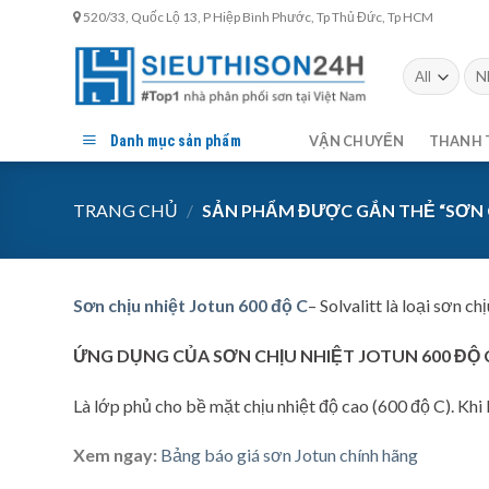
Skip
520/33, Quốc Lộ 13, P Hiệp Bình Phước, Tp Thủ Đức, Tp HCM
to
content
Tìm
kiế
Danh mục sản phẩm
VẬN CHUYỂN
THANH 
TRANG CHỦ
/
SẢN PHẨM ĐƯỢC GẮN THẺ “SƠN C
Sơn chịu nhiệt Jotun 600 độ C
– Solvalitt là loại sơn ch
ỨNG DỤNG CỦA SƠN CHỊU NHIỆT JOTUN 600 ĐỘ
Là lớp phủ cho bề mặt chịu nhiệt độ cao (600 độ C). Khi
Xem ngay:
Bảng báo giá sơn Jotun chính hãng