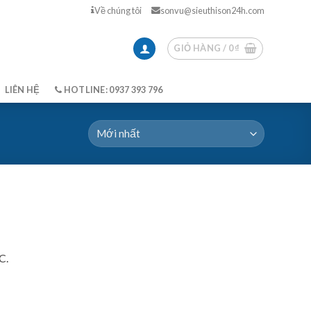
Về chúng tôi
sonvu@sieuthison24h.com
GIỎ HÀNG /
0
₫
LIÊN HỆ
HOTLINE: 0937 393 796
C.