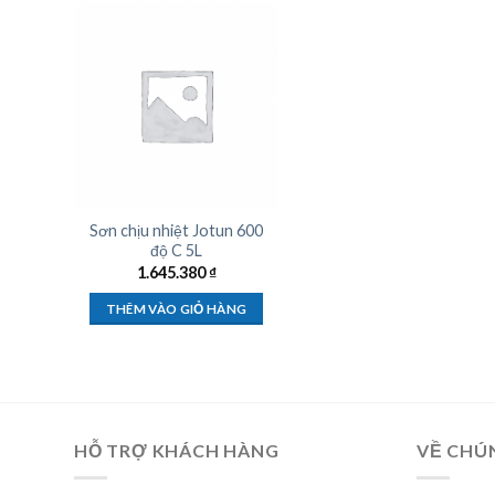
Sơn chịu nhiệt Jotun 600
độ C 5L
1.645.380
₫
THÊM VÀO GIỎ HÀNG
HỖ TRỢ KHÁCH HÀNG
VỀ CHÚ