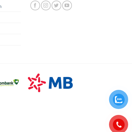
n
0937393796