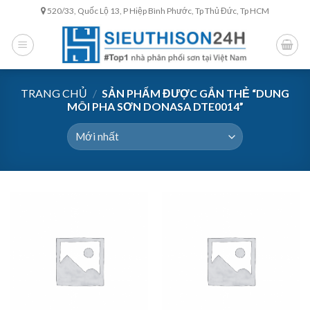
Skip
520/33, Quốc Lộ 13, P Hiệp Bình Phước, Tp Thủ Đức, Tp HCM
to
content
TRANG CHỦ
/
SẢN PHẨM ĐƯỢC GẮN THẺ “DUNG
MÔI PHA SƠN DONASA DTE0014”