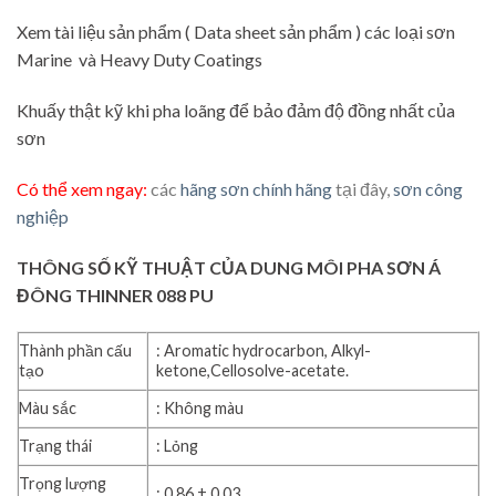
Xem tài liệu sản phẩm ( Data sheet sản phẩm ) các loại sơn
Marine và Heavy Duty Coatings
Khuấy thật kỹ khi pha loãng để bảo đảm độ đồng nhất của
sơn
Có thể xem ngay:
các
hãng sơn chính hãng
tại đây,
sơn công
nghiệp
THÔNG SỐ KỸ THUẬT CỦA DUNG MÔI PHA SƠN Á
ĐÔNG THINNER 088 PU
Thành phần cấu
: Aromatic hydrocarbon, Alkyl-
tạo
ketone,Cellosolve-acetate.
Màu sắc
: Không màu
Trạng thái
: Lỏng
Trọng lượng
: 0,86 ± 0,03