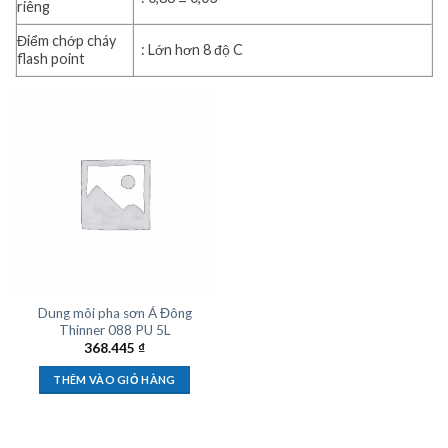
riêng
Điểm chớp cháy
: Lớn hơn 8 độ C
flash point
Dung môi pha sơn Á Đông
Thinner 088 PU 5L
368.445
₫
THÊM VÀO GIỎ HÀNG