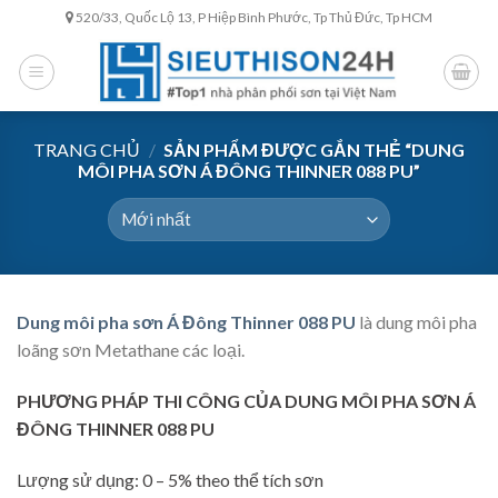
Skip
520/33, Quốc Lộ 13, P Hiệp Bình Phước, Tp Thủ Đức, Tp HCM
to
content
TRANG CHỦ
/
SẢN PHẨM ĐƯỢC GẮN THẺ “DUNG
MÔI PHA SƠN Á ĐÔNG THINNER 088 PU”
Dung môi pha sơn Á Đông Thinner 088 PU
là dung môi pha
loãng sơn Metathane các loại.
PHƯƠNG PHÁP THI CÔNG CỦA DUNG MÔI PHA SƠN Á
ĐÔNG THINNER 088 PU
Lượng sử dụng: 0 – 5% theo thể tích sơn