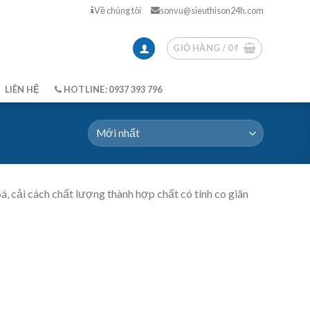
Về chúng tôi
sonvu@sieuthison24h.com
GIỎ HÀNG /
0
₫
LIÊN HỆ
HOTLINE: 0937 393 796
 cải cách chất lượng thành hợp chất có tính co giãn