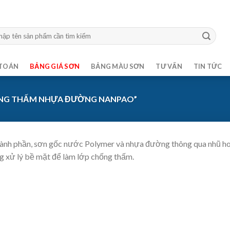
m:
TOÁN
BẢNG GIÁ SƠN
BẢNG MÀU SƠN
TƯ VẤN
TIN TỨC
ỐNG THẤM NHỰA ĐƯỜNG NANPAO”
ành phần, sơn gốc nước Polymer và nhựa đường thông qua nhũ hoá,
ng xử lý bề mặt để làm lớp chống thấm.