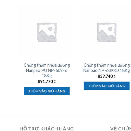
Chống thấm nhựa đường
Chống thấm nhựa đường
Nanpao PU NP-609F6
Nanpao NP-609RD 18Kg
18Kg
839.740
₫
891.770
₫
THÊM VÀO GIỎ HÀNG
THÊM VÀO GIỎ HÀNG
HỖ TRỢ KHÁCH HÀNG
VỀ CHÚ