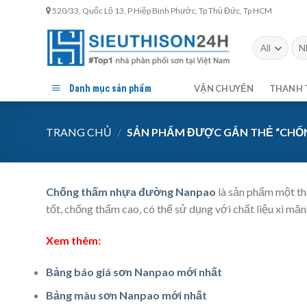
Skip
520/33, Quốc Lộ 13, P Hiệp Bình Phước, Tp Thủ Đức, Tp HCM
to
content
Tìm
kiế
Danh mục sản phẩm
VẬN CHUYỂN
THANH 
TRANG CHỦ
/
SẢN PHẨM ĐƯỢC GẮN THẺ “CH
Chống thấm nhựa đường Nanpao
là sản phẩm một th
tốt, chống thấm cao, có thể sử dụng với chất liệu xi mă
Xem thêm:
Bảng báo giá sơn Nanpao mới nhất
Bảng màu sơn Nanpao mới nhất