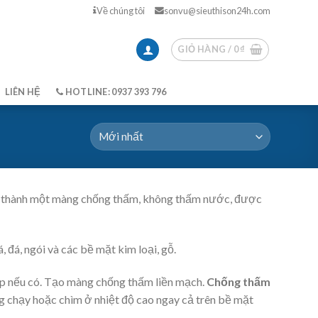
Về chúng tôi
sonvu@sieuthison24h.com
GIỎ HÀNG /
0
₫
LIÊN HỆ
HOTLINE: 0937 393 796
tạo thành một màng chống thấm, không thấm nước, được
đá, ngói và các bề mặt kim loại, gỗ.
tạp nếu có. Tạo màng chống thấm liền mạch.
Chống thấm
g chạy hoặc chìm ở nhiệt độ cao ngay cả trên bề mặt