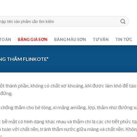
m:
TOÁN
BẢNG GIÁ SƠN
BẢNG MÀU SƠN
TƯ VẤN
TIN TỨC
NG THẤM FLINKOTE”
, một thành phần, không có chất xơ khoáng, khi được làm khô để 
 đứng.
chống thấm cho bê tông, xi măng amiăng, lợp, thảm như đường xá, 
bề mặt có hình dạng khác nhau và thậm chí là các chi tiết phức 
toàn với chất nền, tránh thấm nước giữa màng và chất nền. Khôn
i