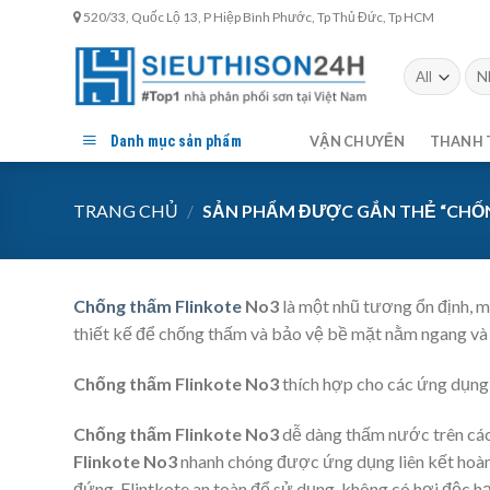
Skip
520/33, Quốc Lộ 13, P Hiệp Bình Phước, Tp Thủ Đức, Tp HCM
to
content
Tìm
kiế
Danh mục sản phẩm
VẬN CHUYỂN
THANH 
TRANG CHỦ
/
SẢN PHẨM ĐƯỢC GẮN THẺ “CHỐ
Chống thấm Flinkote
No3
là ​​một nhũ tương ổn định
thiết kế để chống thấm và bảo vệ bề mặt nằm ngang và
Chống thấm Flinkote No3
thích hợp cho các ứng dụng 
Chống thấm Flinkote No3
dễ dàng thấm nước trên các 
Flinkote No3
nhanh chóng được ứng dụng liên kết hoàn 
đứng. Flintkote an toàn để sử dụng, không có hơi độc hạ