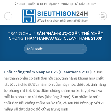
Skip
520/33, Quốc Lộ 13, P Hiệp Bình Phước, Tp Thủ Đức, Tp HCM
to
content
TRANG CHỦ
/
SẢN PHẨM ĐƯỢC GẮN THẺ “CHẤT
CHỐNG THẤM NANPAO 825 (CLEANTHANE 2100)”
Chất chống thấm Nanpao 825 (Cleanthane 2100)
là loại
hai thành phần có tính đàn hồi cao, tính năng kháng hóa chất
rất tốt và chịu được mài mòn của máy móc thiết bị, tính năng
tự phẳng rất tốt. Đặc điểm chống thấm nước tuyệt vời, và
mỗi lớp phủ sơn rất dày (khoảng 3 mm). Sản phẩm là một
chất đàn hồi chống thấm nước tốt, và sau khi kết hợp với xi
măng sẽ đạt được độ cứng trung bình