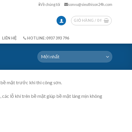
Về chúng tôi
sonvu@sieuthison24h.com
GIỎ HÀNG /
0
₫
LIÊN HỆ
HOTLINE: 0937 393 796
 bề mặt trước khi thi công sơn.
 các lỗ khí trên bề mặt giúp bề mặt láng mịn không