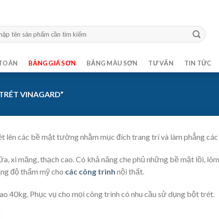
m:
TOÁN
BẢNG GIÁ SƠN
BẢNG MÀU SƠN
TƯ VẤN
TIN TỨC
TRÉT VINAGARD”
rét lên các bề mặt tường nhằm mục đích trang trí và làm phẳng các
a, xi măng, thạch cao. Có khả năng che phủ những bề mặt lồi, lõm,
 tăng độ thẩm mỹ cho
các công trình
nội thất.
o 40kg. Phục vụ cho mọi công trình có nhu cầu sử dụng bột trét.