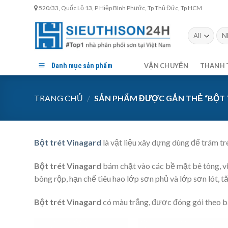
Skip
520/33, Quốc Lộ 13, P Hiệp Bình Phước, Tp Thủ Đức, Tp HCM
to
content
Tìm
kiế
Danh mục sản phẩm
VẬN CHUYỂN
THANH 
TRANG CHỦ
/
SẢN PHẨM ĐƯỢC GẮN THẺ “BỘT 
Bột trét Vinagard
là vật liệu xây dựng dùng để trám t
Bột trét Vinagard
bám chặt vào các bề mặt bê tông, vữ
bông rộp, hạn chế tiêu hao lớp sơn phủ và lớp sơn lót,
Bột trét Vinagard
có màu trắng, được đóng gói theo ba