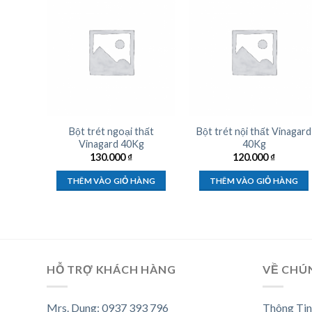
Bột trét ngoại thất
Bột trét nội thất Vinagard
Vinagard 40Kg
40Kg
130.000
₫
120.000
₫
THÊM VÀO GIỎ HÀNG
THÊM VÀO GIỎ HÀNG
HỖ TRỢ KHÁCH HÀNG
VỀ CHÚ
Mrs. Dung: 0937 393 796
Thông Tin