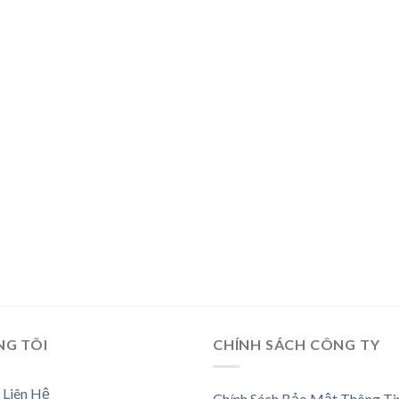
NG TÔI
CHÍNH SÁCH CÔNG TY
 Liên Hệ
Chính Sách Bảo Mật Thông Ti