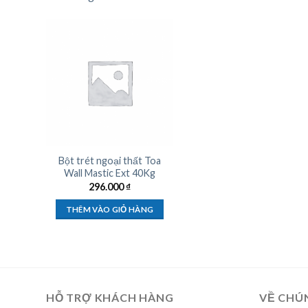
Bột trét ngoại thất Toa
Wall Mastic Ext 40Kg
296.000
₫
THÊM VÀO GIỎ HÀNG
HỖ TRỢ KHÁCH HÀNG
VỀ CHÚ