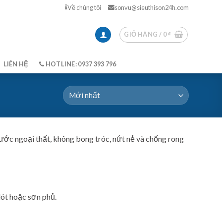
Về chúng tôi
sonvu@sieuthison24h.com
GIỎ HÀNG /
0
₫
LIÊN HỆ
HOTLINE: 0937 393 796
 nước ngoại thất, không bong tróc, nứt nẻ và chống rong
lót hoặc sơn phủ.