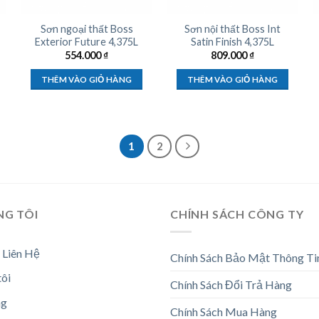
Sơn ngoại thất Boss
Sơn nội thất Boss Int
Exterior Future 4,375L
Satin Finish 4,375L
554.000
₫
809.000
₫
THÊM VÀO GIỎ HÀNG
THÊM VÀO GIỎ HÀNG
1
2
NG TÔI
CHÍNH SÁCH CÔNG TY
 Liên Hệ
Chính Sách Bảo Mật Thông Ti
tôi
Chính Sách Đổi Trả Hàng
ng
Chính Sách Mua Hàng