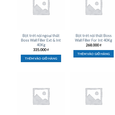
Bột trét nội ngoại thất
Bột trét nội thất Boss
Boss Wall Filler Ext & Int
Wall Filler For Int 40Kg
40Kg
268.000
₫
335.000
₫
THÊM VÀO GIỎ HÀNG
THÊM VÀO GIỎ HÀNG