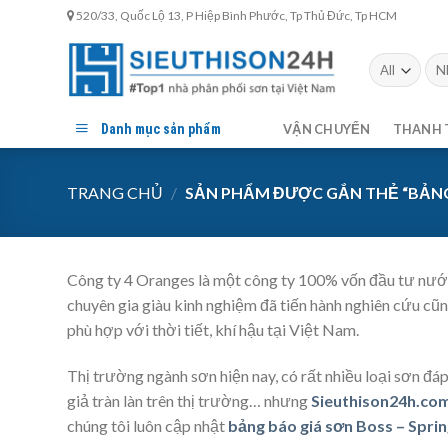
Skip
520/33, Quốc Lộ 13, P Hiệp Bình Phước, Tp Thủ Đức, Tp HCM
to
content
Tìm
kiế
Danh mục sản phẩm
VẬN CHUYỂN
THANH 
TRANG CHỦ
/
SẢN PHẨM ĐƯỢC GẮN THẺ “BẢNG
Công ty 4 Oranges là một công ty 100% vốn đầu tư 
chuyên gia giàu kinh nghiệm đã tiến hành nghiên cứu c
phù hợp với thời tiết, khí hậu tại Việt Nam.
Thị trường ngành sơn hiện nay, có rất nhiều loại sơn đ
giả tràn làn trên thị trường… nhưng
Sieuthison24h.co
chúng tôi luôn cập nhật
bảng báo giá sơn Boss – Spri