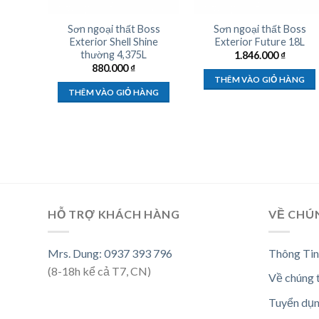
Sơn ngoại thất Boss
Sơn ngoại thất Boss
Exterior Shell Shine
Exterior Future 18L
thường 4,375L
1.846.000
₫
880.000
₫
THÊM VÀO GIỎ HÀNG
THÊM VÀO GIỎ HÀNG
HỖ TRỢ KHÁCH HÀNG
VỀ CHÚ
Mrs. Dung: 0937 393 796
Thông Tin
(8-18h kể cả T7, CN)
Về chúng 
Tuyển dụ