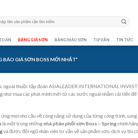
m:
TOÁN
BẢNG GIÁ SƠN
BẢNG MÀU SƠN
TƯ VẤN
TIN TỨC
 BÁO GIÁ SƠN BOSS MỚI NHẤT”
nước ngoài thuộc tập đoàn ASIALEADER INTERNATIONAL INVESTM
ũng như mua các phát minh mới từ các nước ngoài nhằm cải tiến để
áp ứng mọi nhu cầu về công năng sử dụng của từng công trình, song
m
là một trong những
nhà phân phối sơn Boss – Spring
chính hãng
ng
và được đội ngũ nhân viên tư vấn về sản phẩm sơn, dịch vụ thi c