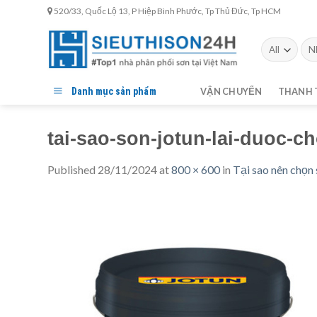
Skip
520/33, Quốc Lộ 13, P Hiệp Bình Phước, Tp Thủ Đức, Tp HCM
to
content
Tìm
kiế
Danh mục sản phẩm
VẬN CHUYỂN
THANH 
tai-sao-son-jotun-lai-duoc-c
Published
28/11/2024
at
800 × 600
in
Tại sao nên chọn 