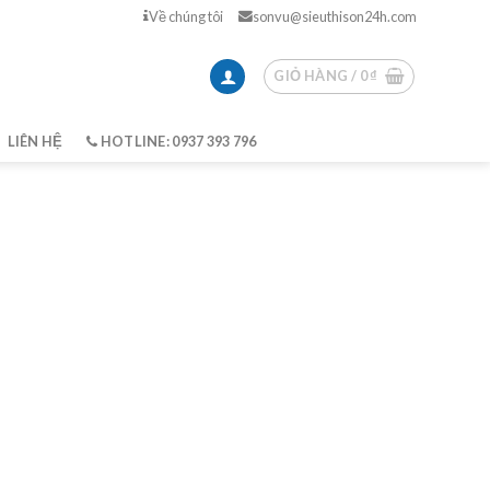
Về chúng tôi
sonvu@sieuthison24h.com
GIỎ HÀNG /
0
₫
LIÊN HỆ
HOTLINE: 0937 393 796