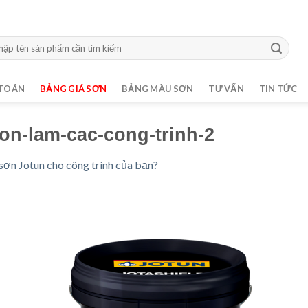
m:
TOÁN
BẢNG GIÁ SƠN
BẢNG MÀU SƠN
TƯ VẤN
TIN TỨC
hon-lam-cac-cong-trinh-2
sơn Jotun cho công trình của bạn?