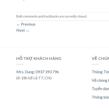
Both comments and trackbacks are currently closed.
←
Previous
Next
→
HỖ TRỢ KHÁCH HÀNG
VỀ CHÚ
Mrs. Dung: 0937 393 796
Thông Tin
(8-18h kể cả T7, CN)
Về chúng 
Tuyển dụ
Thông bá