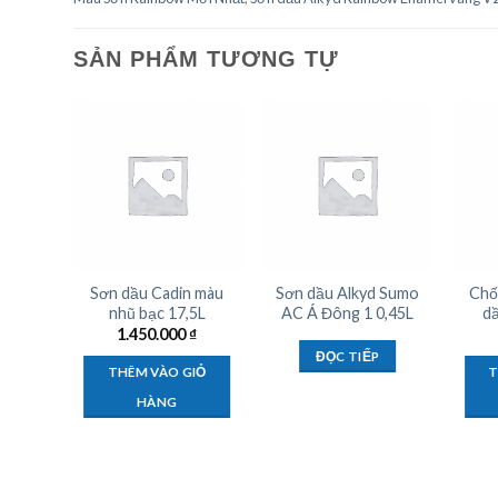
SẢN PHẨM TƯƠNG TỰ
g rỉ
Sơn dầu Cadin màu
Sơn dầu Alkyd Sumo
Chố
Đông
nhũ bạc 17,5L
AC Á Đông 1 0,45L
dầ
1.450.000
₫
₫
ĐỌC TIẾP
THÊM VÀO GIỎ
T
IỎ
HÀNG