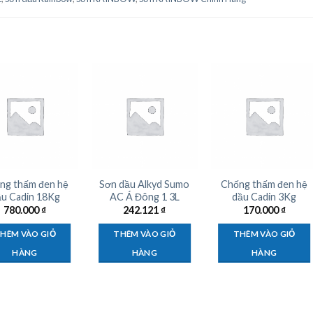
ng thấm đen hệ
Sơn dầu Alkyd Sumo
Chống thấm đen hệ
u Cadin 18Kg
AC Á Đông 1 3L
dầu Cadin 3Kg
780.000
₫
242.121
₫
170.000
₫
HÊM VÀO GIỎ
THÊM VÀO GIỎ
THÊM VÀO GIỎ
HÀNG
HÀNG
HÀNG