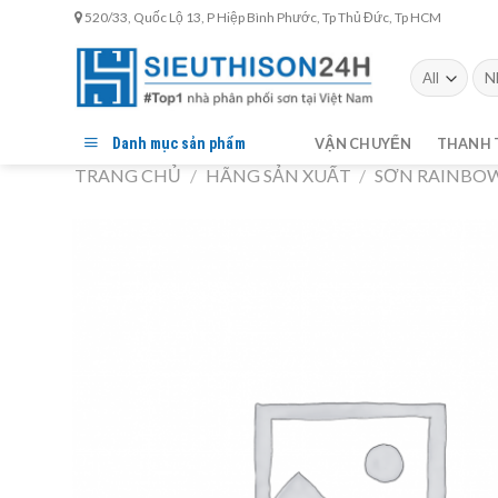
Skip
520/33, Quốc Lộ 13, P Hiệp Bình Phước, Tp Thủ Đức, Tp HCM
to
content
Tìm
kiế
Danh mục sản phẩm
VẬN CHUYỂN
THANH 
TRANG CHỦ
/
HÃNG SẢN XUẤT
/
SƠN RAINBO