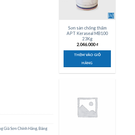
Sơn sàn chống thấm
APT Keraseal MB100
23Kg
2.046.000
₫
THÊM VÀO GIỎ
HÀNG
g Giá Sơn Chính Hãng
,
Bảng