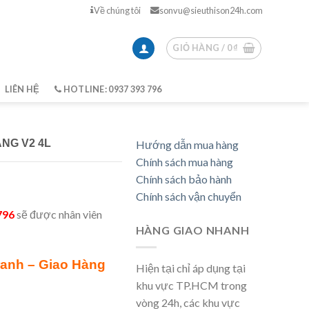
Về chúng tôi
sonvu@sieuthison24h.com
GIỎ HÀNG /
0
₫
LIÊN HỆ
HOTLINE: 0937 393 796
NG V2 4L
Hướng dẫn mua hàng
Chính sách mua hàng
Chính sách bảo hành
Chính sách vận chuyển
796
sẽ được nhân viên
HÀNG GIAO NHANH
ranh – Giao Hàng
Hiện tại chỉ áp dụng tại
khu vực TP.HCM trong
vòng 24h, các khu vực