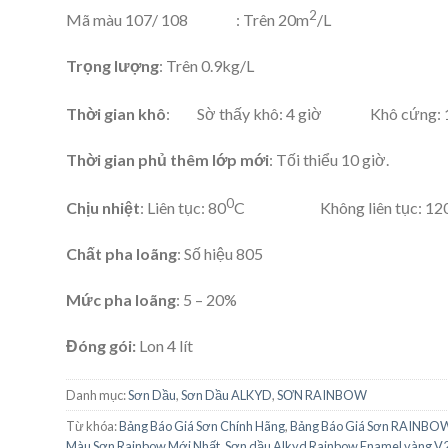
2
Mã màu 107/ 108 : Trên 20m
/L
Trọng lượng
: Trên 0.9kg/L
Thời gian khô
: Sờ thấy khô: 4 giờ Khô cứng: 12
Thời gian phủ thêm lớp mới
: Tối thiểu 10 giờ.
0
Chịu nhiệt
: Liên tục: 80
C Không liên tục: 12
Chất pha loãng
: Số hiệu 805
Mức pha loãng
: 5 – 20%
Đóng gói:
Lon 4 lít
Danh mục:
Sơn Dầu
,
Sơn Dầu ALKYD
,
SƠN RAINBOW
Từ khóa:
Bảng Báo Giá Sơn Chính Hãng
,
Bảng Báo Giá Sơn RAINBO
Màu Sơn Rainbow Mới Nhất
,
Sơn dầu Alkyd Rainbow Enamel vàng V