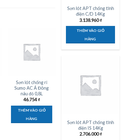
Sơn lót APT chống tĩnh
điện C/D 14Kg
3.138.960
₫
THÊM VÀO GIỎ
HÀNG
Sơn lót chống rỉ
Sơn dầu Cadin màu
Sumo AC Á Đông
nhũ bạc 3L
nâu đỏ 0,8L
265.000
₫
46.754
₫
THÊM VÀO GIỎ
THÊM VÀO GIỎ
HÀNG
HÀNG
Sơn lót APT chống tĩnh
điện IS 14Kg
2.706.000
₫