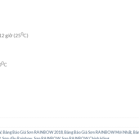
0
 giờ (25
C)
0
0
C
W
,
Bảng Báo Giá Sơn RAINBOW 2018
,
Bảng Báo Giá Sơn RAINBOW Mới Nhất
,
Bản
2
,
Sơn dầu Rainbow
,
Sơn RAINBOW
,
Sơn RAINBOW Chính Hãng