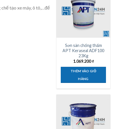
 chế tạo xe máy, ô tô,…để
Sơn sàn chống thấm
APT Keraseal ADF100
23Kg
1.069.200
₫
THÊM VÀO GIỎ
HÀNG