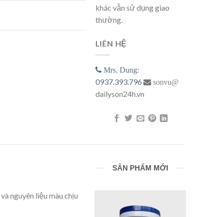
khác vẫn sử dụng giao
lượng
thường.
LIÊN HỆ
Mrs. Dung:
0937.393.796
sonvu@
dailyson24h.vn
SẢN PHẨM MỚI
 và nguyên liệu màu chịu