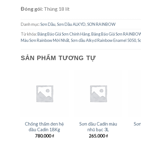
Đóng gói:
Thùng 18 lít
Danh mục:
Sơn Dầu
,
Sơn Dầu ALKYD
,
SƠN RAINBOW
Từ khóa:
Bảng Báo Giá Sơn Chính Hãng
,
Bảng Báo Giá Sơn RAINBO
Màu Sơn Rainbow Mới Nhất
,
Sơn dầu Alkyd Rainbow Enamel 5050
,
S
SẢN PHẨM TƯƠNG TỰ
en hệ
Chống thấm đen hệ
Sơn dầu Cadin màu
Sơn
3Kg
dầu Cadin 18Kg
nhũ bạc 3L
₫
780.000
₫
265.000
₫