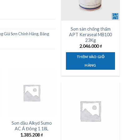
Sơn sàn chống thấm
g Giá Sơn Chính Hãng
,
Bảng
APT Keraseal MB100
23Kg
2.046.000
₫
THÊM VÀO GIỎ
HÀNG
Sơn dầu Alkyd Sumo
Sơn dầu Alkyd Sumo
AC Á Đông 1 18L
AC Á Đông 1 3L
1.385.208
₫
242.121
₫