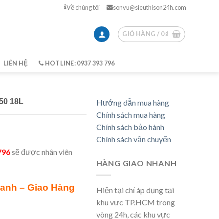
Về chúng tôi
sonvu@sieuthison24h.com
GIỎ HÀNG /
0
₫
LIÊN HỆ
HOTLINE: 0937 393 796
0 18L
Hướng dẫn mua hàng
Chính sách mua hàng
Chính sách bảo hành
Chính sách vận chuyển
796
sẽ được nhân viên
HÀNG GIAO NHANH
ranh – Giao Hàng
Hiện tại chỉ áp dụng tại
khu vực TP.HCM trong
vòng 24h, các khu vực