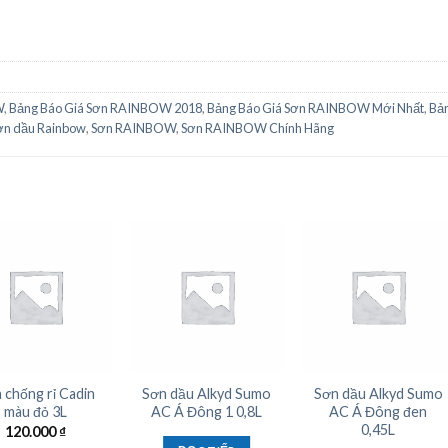
W
,
Bảng Báo Giá Sơn RAINBOW 2018
,
Bảng Báo Giá Sơn RAINBOW Mới Nhất
,
Bản
ơn dầu Rainbow
,
Sơn RAINBOW
,
Sơn RAINBOW Chính Hãng
 chống rỉ Cadin
Sơn dầu Alkyd Sumo
Sơn dầu Alkyd Sumo
màu đỏ 3L
AC Á Đông 1 0,8L
AC Á Đông đen
0,45L
120.000
₫