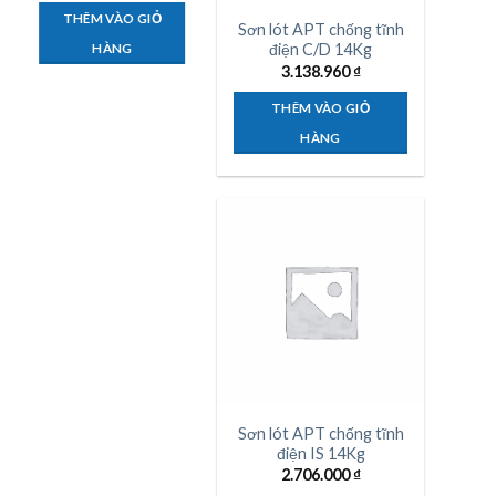
THÊM VÀO GIỎ
THÊM VÀO GIỎ
Sơn lót APT chống tĩnh
điện C/D 14Kg
HÀNG
HÀNG
3.138.960
₫
THÊM VÀO GIỎ
HÀNG
Sơn lót APT chống tĩnh
điện IS 14Kg
2.706.000
₫