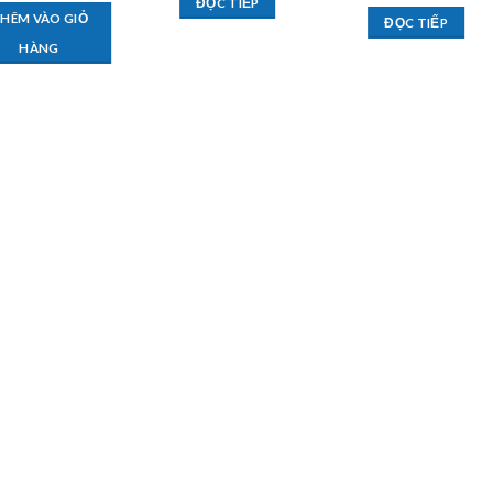
ĐỌC TIẾP
HÊM VÀO GIỎ
ĐỌC TIẾP
HÀNG