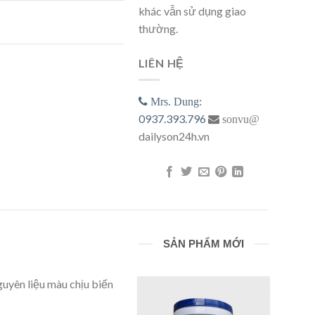
khác vẫn sử dụng giao
ợng
thường.
LIÊN HỆ
Mrs. Dung:
0937.393.796
sonvu@
dailyson24h.vn
SẢN PHẨM MỚI
uyên liệu màu chịu biến