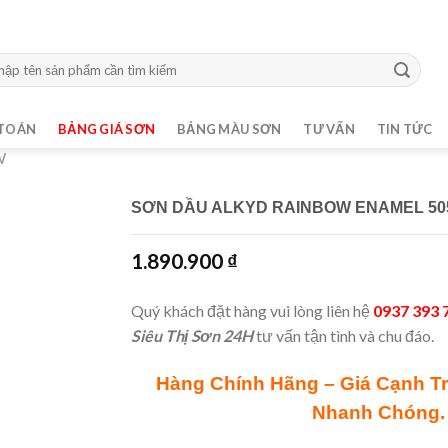
m:
TOÁN
BẢNG GIÁ SƠN
BẢNG MÀU SƠN
TƯ VẤN
TIN TỨC
W
SƠN DẦU ALKYD RAINBOW ENAMEL 505
1.890.900
₫
Quý khách đặt hàng vui lòng liên hệ
0937 393 
Siêu Thị Sơn 24H
tư vấn tận tình và chu đáo.
Hàng Chính Hãng – Giá Cạnh T
Nhanh Chóng.