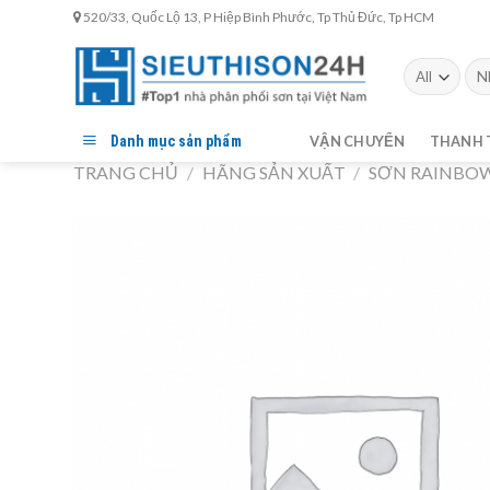
Skip
520/33, Quốc Lộ 13, P Hiệp Bình Phước, Tp Thủ Đức, Tp HCM
to
content
Tìm
kiế
Danh mục sản phẩm
VẬN CHUYỂN
THANH 
TRANG CHỦ
/
HÃNG SẢN XUẤT
/
SƠN RAINBO