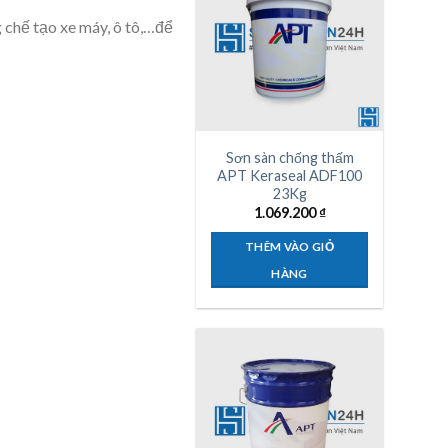
 chế tạo xe máy, ô tô,…để
Sơn sàn chống thấm
APT Keraseal ADF100
23Kg
1.069.200
₫
THÊM VÀO GIỎ
HÀNG