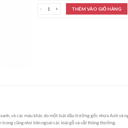
Sơn dầu Alkyd Rainbow Enamel 5050 18L số lư
THÊM VÀO GIỎ HÀNG
xanh, và các màu khác do một loại dầu trường gốc nhựa Axit và ng
ên trong cũng như bên ngoài các loại gỗ và sắt thông thường.