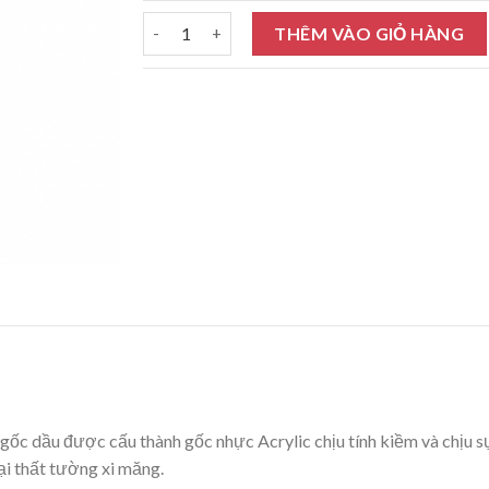
Sơn nước Rainbow gốc dầu Solvent 4L số lượn
THÊM VÀO GIỎ HÀNG
gốc dầu được cấu thành gốc nhực Acrylic chịu tính kiềm và chịu sự
oại thất tường xi măng.