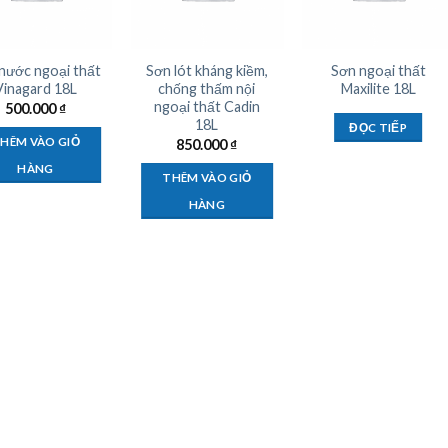
nước ngoại thất
Sơn lót kháng kiềm,
Sơn ngoại thất
Vinagard 18L
chống thấm nội
Maxilite 18L
ngoại thất Cadin
500.000
₫
18L
ĐỌC TIẾP
HÊM VÀO GIỎ
850.000
₫
HÀNG
THÊM VÀO GIỎ
HÀNG