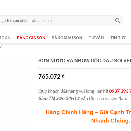
m:
TOÁN
BẢNG GIÁ SƠN
BẢNG MÀU SƠN
TƯ VẤN
TIN TỨC
W
SƠN NƯỚC RAINBOW GỐC DẦU SOLVE
765.072
₫
Quý khách đặt hàng vui lòng liên hệ
0937 393 
Siêu Thị Sơn 24H
tư vấn tận tình và chu đáo.
Hàng Chính Hãng – Giá Cạnh T
Nhanh Chóng.