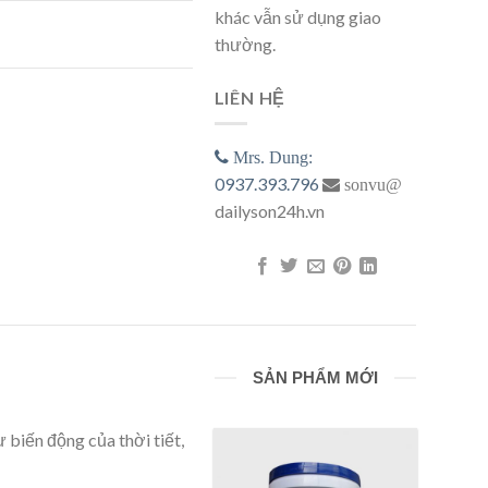
khác vẫn sử dụng giao
g
thường.
LIÊN HỆ
Mrs. Dung:
0937.393.796
sonvu@
dailyson24h.vn
SẢN PHẨM MỚI
 biến động của thời tiết,