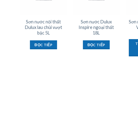
 thất
Sơn nước nội thất
Sơn nước Dulux
Sơn 
óng 1L
Dulux lau chùi vượt
Inspire ngoại thất
bậc 5L
18L
T
ĐỌC TIẾP
ĐỌC TIẾP