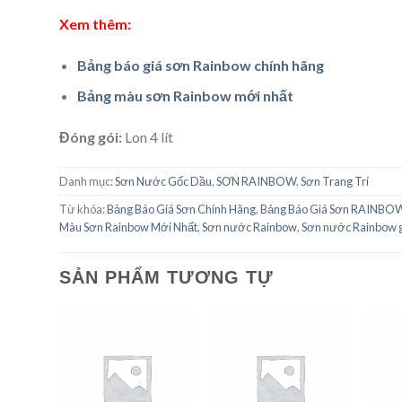
Xem thêm:
Bảng báo giá sơn Rainbow chính hãng
Bảng màu sơn Rainbow mới nhất
Đóng gói:
Lon 4 lít
Danh mục:
Sơn Nước Gốc Dầu
,
SƠN RAINBOW
,
Sơn Trang Trí
Từ khóa:
Bảng Báo Giá Sơn Chính Hãng
,
Bảng Báo Giá Sơn RAINBO
Màu Sơn Rainbow Mới Nhất
,
Sơn nước Rainbow
,
Sơn nước Rainbow g
SẢN PHẨM TƯƠNG TỰ