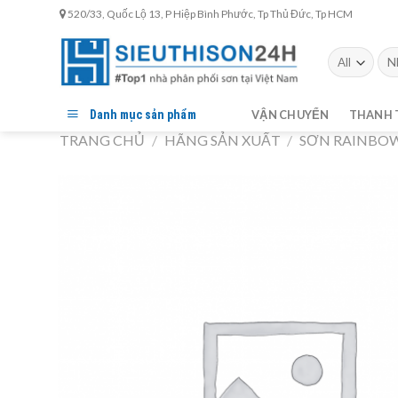
Skip
520/33, Quốc Lộ 13, P Hiệp Bình Phước, Tp Thủ Đức, Tp HCM
to
content
Tìm
kiế
Danh mục sản phẩm
VẬN CHUYỂN
THANH 
TRANG CHỦ
/
HÃNG SẢN XUẤT
/
SƠN RAINBO