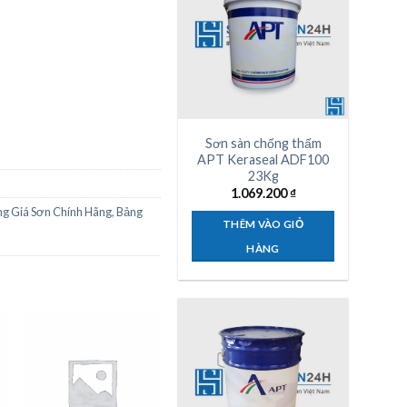
Sơn sàn chống thấm
APT Keraseal ADF100
23Kg
1.069.200
₫
g Giá Sơn Chính Hãng
,
Bảng
THÊM VÀO GIỎ
HÀNG