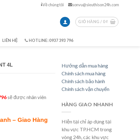
Về chúng tôi
sonvu@sieuthison24h.com
GIỎ HÀNG /
0
₫
LIÊN HỆ
HOTLINE: 0937 393 796
NT 4L
Hướng dẫn mua hàng
Chính sách mua hàng
Chính sách bảo hành
Chính sách vận chuyển
796
sẽ được nhân viên
HÀNG GIAO NHANH
ranh – Giao Hàng
Hiện tại chỉ áp dụng tại
khu vực TP.HCM trong
vòng 24h, các khu vực