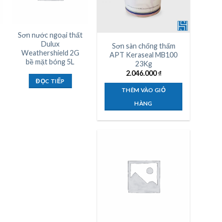
Sơn nước ngoại thất
Sơn nước Dulux
Dulux
Inspire nội thất 4L
Sơn sàn chống thấm
Weathershield 2G
APT Keraseal MB100
bề mặt bóng 5L
23Kg
ĐỌC TIẾP
2.046.000
₫
ĐỌC TIẾP
THÊM VÀO GIỎ
HÀNG