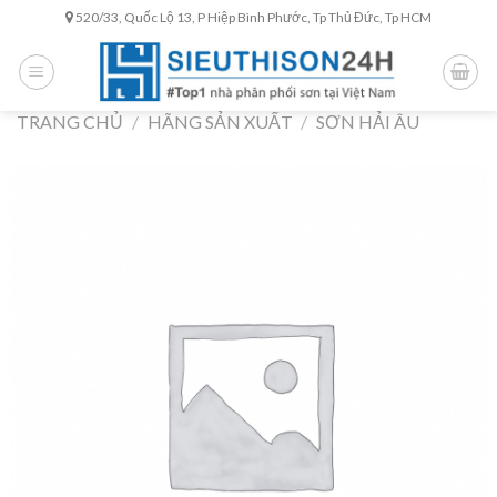
Skip
520/33, Quốc Lộ 13, P Hiệp Bình Phước, Tp Thủ Đức, Tp HCM
to
content
TRANG CHỦ
/
HÃNG SẢN XUẤT
/
SƠN HẢI ÂU