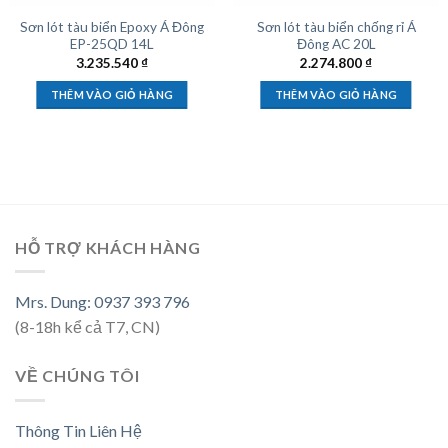
Sơn lót tàu biển Epoxy Á Đông
Sơn lót tàu biển chống rỉ Á
EP-25QD 14L
Đông AC 20L
3.235.540
₫
2.274.800
₫
THÊM VÀO GIỎ HÀNG
THÊM VÀO GIỎ HÀNG
HỖ TRỢ KHÁCH HÀNG
Mrs. Dung: 0937 393 796
(8-18h kể cả T7, CN)
VỀ CHÚNG TÔI
Thông Tin Liên Hệ