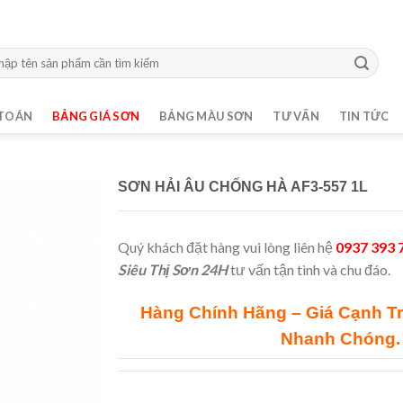
m:
TOÁN
BẢNG GIÁ SƠN
BẢNG MÀU SƠN
TƯ VẤN
TIN TỨC
SƠN HẢI ÂU CHỐNG HÀ AF3-557 1L
Quý khách đặt hàng vui lòng liên hệ
0937 393 
Siêu Thị Sơn 24H
tư vấn tận tình và chu đáo.
Hàng Chính Hãng – Giá Cạnh T
Nhanh Chóng.