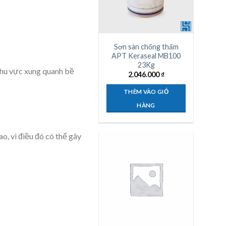
Sơn sàn chống thấm
APT Keraseal MB100
23Kg
khu vực xung quanh bề
2.046.000
₫
THÊM VÀO GIỎ
HÀNG
o, vì điều đó có thể gây