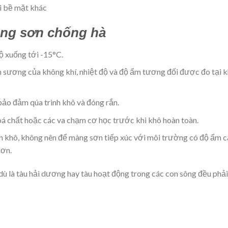
ại bề mặt khác
công sơn chống hà
ộ xuống tới -15°C.
m sương của không khí, nhiệt độ và độ ẩm tương đối được đo tại 
 bảo đảm qúa trình khô và đóng rắn.
 chất hoặc các va chạm cơ học trước khi khô hoàn toàn.
ian khô, không nên để màng sơn tiếp xúc với môi trường có độ ẩm ca
sơn.
, dù là tàu hải dương hay tàu hoạt động trong các con sông đều phải