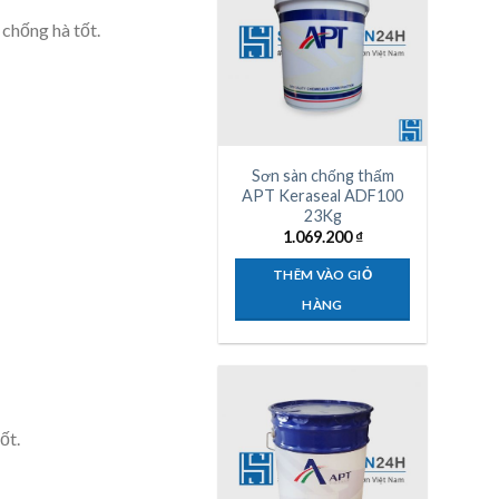
 chống hà tốt.
Sơn sàn chống thấm
APT Keraseal ADF100
23Kg
1.069.200
₫
THÊM VÀO GIỎ
HÀNG
ốt.