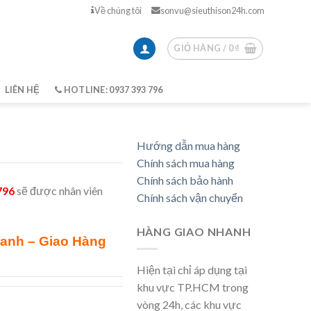
Về chúng tôi
sonvu@sieuthison24h.com
GIỎ HÀNG /
0
₫
LIÊN HỆ
HOTLINE: 0937 393 796
Hướng dẫn mua hàng
Chính sách mua hàng
Chính sách bảo hành
796
sẽ được nhân viên
Chính sách vận chuyển
HÀNG GIAO NHANH
ranh – Giao Hàng
Hiện tại chỉ áp dụng tại
khu vực TP.HCM trong
vòng 24h, các khu vực