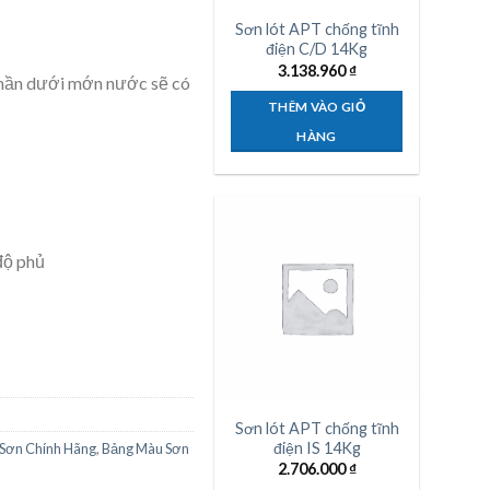
Sơn lót APT chống tĩnh
điện C/D 14Kg
3.138.960
₫
 phần dưới mớn nước sẽ có
THÊM VÀO GIỎ
HÀNG
độ phủ
Sơn lót APT chống tĩnh
điện IS 14Kg
 Sơn Chính Hãng
,
Bảng Màu Sơn
2.706.000
₫