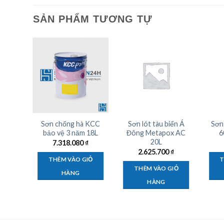
SẢN PHẨM TƯƠNG TỰ
à Á
Sơn chống hà KCC
Sơn lót tàu biển Á
Sơn
lor
bảo vệ 3 năm 18L
Đông Metapox AC
6
20L
7.318.080
₫
₫
2.625.700
₫
THÊM VÀO GIỎ
T
IỎ
THÊM VÀO GIỎ
HÀNG
HÀNG