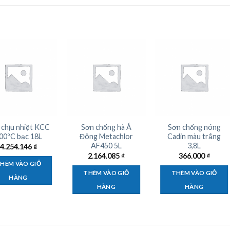
 chịu nhiệt KCC
Sơn chống hà Á
Sơn chống nóng
00ºC bạc 18L
Đông Metachlor
Cadin màu trắng
AF450 5L
3,8L
4.254.146
₫
2.164.085
₫
366.000
₫
HÊM VÀO GIỎ
THÊM VÀO GIỎ
THÊM VÀO GIỎ
HÀNG
HÀNG
HÀNG