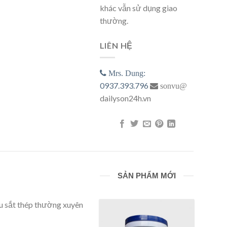
khác vẫn sử dụng giao
thường.
LIÊN HỆ
Mrs. Dung:
0937.393.796
sonvu@
dailyson24h.vn
SẢN PHẨM MỚI
u sắt thép thường xuyên