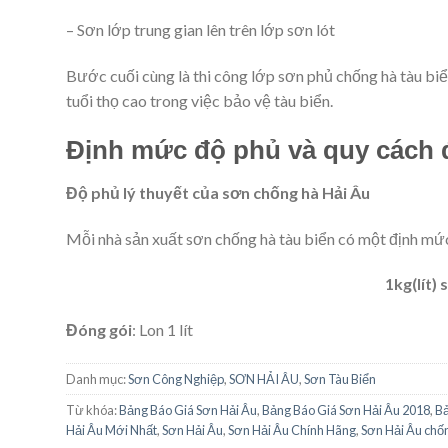
– Sơn lớp trung gian lên trên lớp sơn lót
Bước cuối cùng là thi công lớp sơn phủ chống hà tàu bi
tuổi thọ cao trong việc bảo vệ tàu biển.
Định mức độ phủ và quy cách 
Độ phủ lý thuyết của sơn chống hà
Hải Âu
Mỗi nhà sản xuất sơn chống hà tàu biển có một định mứ
1kg(lít)
Đóng gói
: Lon 1 lít
Danh mục:
Sơn Công Nghiệp
,
SƠN HẢI ÂU
,
Sơn Tàu Biển
Từ khóa:
Bảng Báo Giá Sơn Hải Âu
,
Bảng Báo Giá Sơn Hải Âu 2018
,
Bả
Hải Âu Mới Nhất
,
Sơn Hải Âu
,
Sơn Hải Âu Chính Hãng
,
Sơn Hải Âu chố