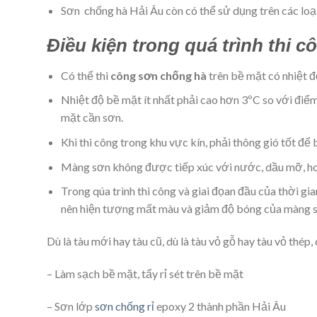
Sơn chống hà Hải Âu còn có thể sử dụng trên các lo
Điều kiện trong quá trình thi 
Có thể thi
công sơn chống hà
trên bề mặt có nhiệt đ
Nhiệt độ bề mặt ít nhất phải cao hơn 3ºC so với điể
mặt cần sơn.
Khi thi công trong khu vực kín, phải thông gió tốt để
Màng sơn không được tiếp xúc với nước, dầu mỡ, hoá
Trong qúa trình thi công và giai đọan đầu của thời g
nên hiện tượng mất màu và giảm độ bóng của màng 
Dù là tàu mới hay tàu cũ, dù là tàu vỏ gỗ hay tàu vỏ thép
– Làm sạch bề mặt, tẩy rỉ sét trên bề mặt
– Sơn lớp
sơn chống rỉ
epoxy 2 thành phần Hải Âu