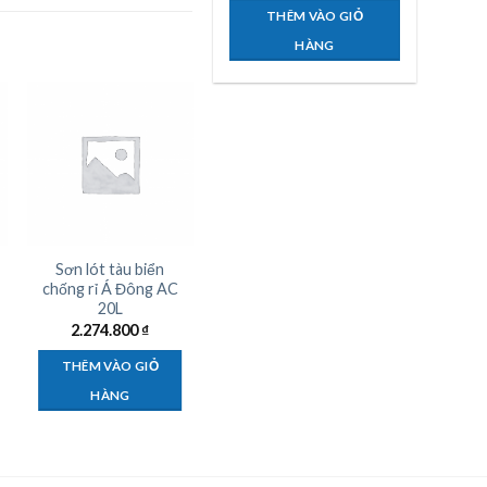
THÊM VÀO GIỎ
HÀNG
Sơn lót tàu biển
Sơn lót tàu biển
chống rỉ Á Đông AC
Epoxy Á Đông EP-
20L
25QD 3,5L
2.274.800
₫
808.885
₫
THÊM VÀO GIỎ
THÊM VÀO GIỎ
HÀNG
HÀNG