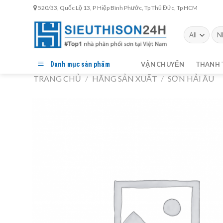
Skip
520/33, Quốc Lộ 13, P Hiệp Bình Phước, Tp Thủ Đức, Tp HCM
to
content
Tìm
kiế
Danh mục sản phẩm
VẬN CHUYỂN
THANH 
TRANG CHỦ
/
HÃNG SẢN XUẤT
/
SƠN HẢI ÂU