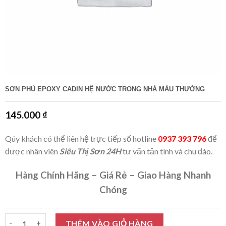
SƠN PHỦ EPOXY CADIN HỆ NƯỚC TRONG NHÀ MÀU THƯỜNG
145.000
₫
Qúy khách có thể liên hệ trực tiếp số hotline
0937 393 796
để
được nhân viên
Siêu Thị Sơn 24H
tư vấn tận tình và chu đáo.
Hàng Chính Hãng – Giá Rẻ – Giao Hàng Nhanh
Chóng
Sơn phủ Epoxy Cadin hệ nước trong nhà màu thường số lượng
THÊM VÀO GIỎ HÀNG