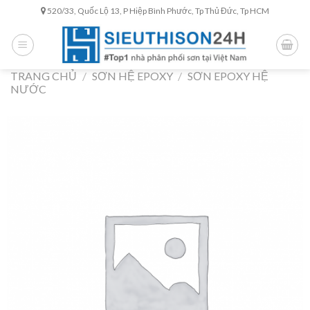
Skip
520/33, Quốc Lộ 13, P Hiệp Bình Phước, Tp Thủ Đức, Tp HCM
to
content
TRANG CHỦ
/
SƠN HỆ EPOXY
/
SƠN EPOXY HỆ
NƯỚC