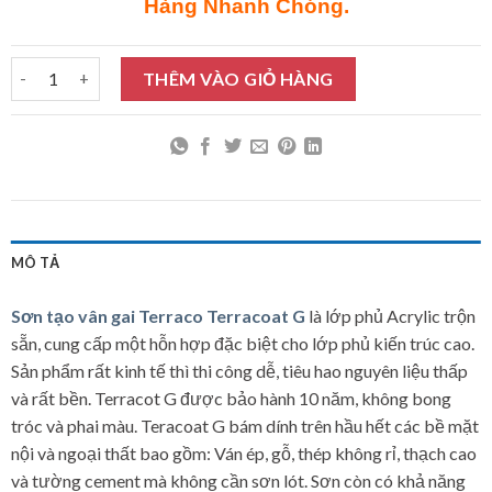
Hàng Nhanh Chóng.
Sơn tạo vân gai Terraco Terracoat G 5Kg số lượng
THÊM VÀO GIỎ HÀNG
MÔ TẢ
Sơn tạo vân gai Terraco Terracoat G
là lớp phủ Acrylic trộn
sẵn, cung cấp một hỗn hợp đặc biệt cho lớp phủ kiến trúc cao.
Sản phẩm rất kinh tế thì thi công dễ, tiêu hao nguyên liệu thấp
và rất bền. Terracot G được bảo hành 10 năm, không bong
tróc và phai màu. Teracoat G bám dính trên hầu hết các bề mặt
nội và ngoại thất bao gồm: Ván ép, gỗ, thép không rỉ, thạch cao
và tường cement mà không cần sơn lót. Sơn còn có khả năng