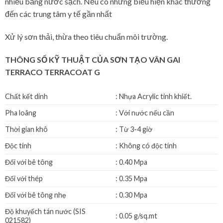
nhiều bằng nước sạch. Nếu có những biểu hiện khác thường
đến các trung tâm y tế gần nhất
Xử lý sơn thải, thừa theo tiêu chuẩn môi trường.
THÔNG SỐ KỸ THUẬT CỦA SƠN TẠO VÂN GAI
TERRACO TERRACOAT G
Chất kết dính
: Nhựa Acrylic tinh khiết.
Pha loãng
: Với nước nếu cần
Thời gian khô
: Từ 3-4 giờ
Độc tính
: Không có độc tính
Đối với bê tông
: 0.40 Mpa
Đối với thép
: 0.35 Mpa
Đối với bê tông nhẹ
: 0.30 Mpa
Độ khuyếch tán nước (SIS
: 0.05 g/sq.mt
021582)