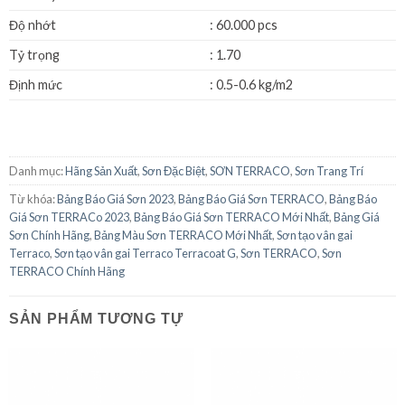
Độ nhớt
: 60.000 pcs
Tỷ trọng
: 1.70
Định mức
: 0.5-0.6 kg/m2
Danh mục:
Hãng Sản Xuất
,
Sơn Đặc Biệt
,
SƠN TERRACO
,
Sơn Trang Trí
Từ khóa:
Bảng Báo Giá Sơn 2023
,
Bảng Báo Giá Sơn TERRACO
,
Bảng Báo
Giá Sơn TERRACo 2023
,
Bảng Báo Giá Sơn TERRACO Mới Nhất
,
Bảng Giá
Sơn Chính Hãng
,
Bảng Màu Sơn TERRACO Mới Nhất
,
Sơn tạo vân gai
Terraco
,
Sơn tạo vân gai Terraco Terracoat G
,
Sơn TERRACO
,
Sơn
TERRACO Chính Hãng
SẢN PHẨM TƯƠNG TỰ