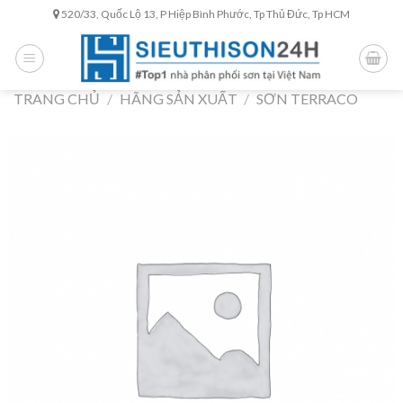
Skip
520/33, Quốc Lộ 13, P Hiệp Bình Phước, Tp Thủ Đức, Tp HCM
to
content
TRANG CHỦ
/
HÃNG SẢN XUẤT
/
SƠN TERRACO