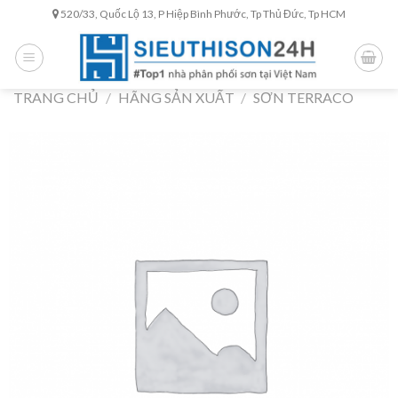
Skip
520/33, Quốc Lộ 13, P Hiệp Bình Phước, Tp Thủ Đức, Tp HCM
to
content
TRANG CHỦ
/
HÃNG SẢN XUẤT
/
SƠN TERRACO