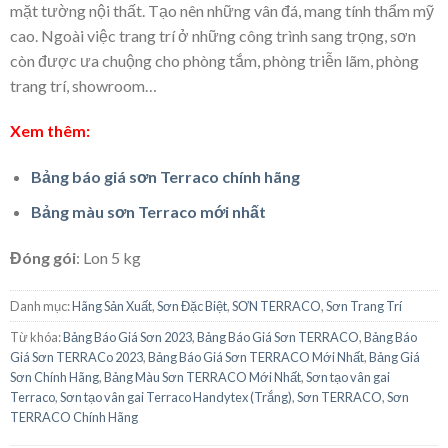
mặt tường nội thất. Tạo nên những vân đá, mang tính thẩm mỹ
cao. Ngoài việc trang trí ở những công trình sang trọng, sơn
còn được ưa chuộng cho phòng tắm, phòng triễn lãm, phòng
trang trí, showroom…
Xem thêm:
Bảng báo giá sơn Terraco chính hãng
Bảng màu sơn Terraco mới nhất
Đóng gói
: Lon 5 kg
Danh mục:
Hãng Sản Xuất
,
Sơn Đặc Biệt
,
SƠN TERRACO
,
Sơn Trang Trí
Từ khóa:
Bảng Báo Giá Sơn 2023
,
Bảng Báo Giá Sơn TERRACO
,
Bảng Báo
Giá Sơn TERRACo 2023
,
Bảng Báo Giá Sơn TERRACO Mới Nhất
,
Bảng Giá
Sơn Chính Hãng
,
Bảng Màu Sơn TERRACO Mới Nhất
,
Sơn tạo vân gai
Terraco
,
Sơn tạo vân gai Terraco Handytex (Trắng)
,
Sơn TERRACO
,
Sơn
TERRACO Chính Hãng