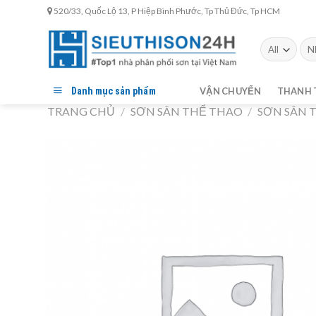
Skip
520/33, Quốc Lộ 13, P Hiệp Bình Phước, Tp Thủ Đức, Tp HCM
to
content
Tìm
kiế
Danh mục sản phẩm
VẬN CHUYỂN
THANH 
TRANG CHỦ
/
SƠN SÂN THỂ THAO
/
SƠN SÂN 