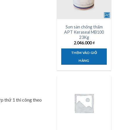
Sơn sàn chống thấm
APT Keraseal MB100
23Kg
2.046.000
₫
THÊM VÀO GIỎ
HÀNG
p thứ 1 thi công theo