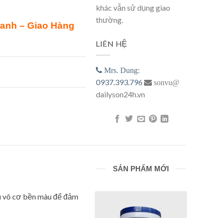
khác vẫn sử dụng giao
thường.
ranh – Giao Hàng
LIÊN HỆ
oating 20Kg số lượng
Mrs. Dung:
0937.393.796
sonvu@
dailyson24h.vn
SẢN PHẨM MỚI
àu vô cơ bền màu để đảm