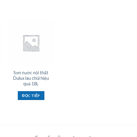
Sơn nước nội thất
Sơn nước nội thất
Dulux lau chùi hiệu
Dulux lau chùi vượt
quả 18L
bậc 5L
ĐỌC TIẾP
ĐỌC TIẾP