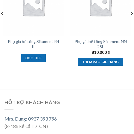
Phụ gia bê tông Sikament R4
Phụ gia bê tông Sikament NN
1L
25L
810.000
₫
ĐỌC TIẾP
THÊM VÀO GIỎ HÀNG
HỖ TRỢ KHÁCH HÀNG
Mrs. Dung: 0937 393 796
(8-18h kể cả T7, CN)