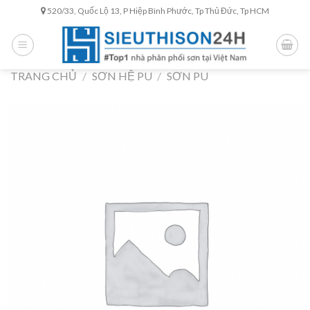
Skip
520/33, Quốc Lộ 13, P Hiệp Bình Phước, Tp Thủ Đức, Tp HCM
to
content
TRANG CHỦ
/
SƠN HỆ PU
/
SƠN PU