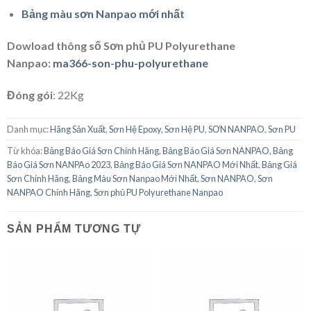
Bảng màu sơn Nanpao mới nhất
Dowload thông số Sơn phủ PU Polyurethane
Nanpao:
ma366-son-phu-polyurethane
Đóng gói
: 22Kg
Danh mục:
Hãng Sản Xuất
,
Sơn Hệ Epoxy
,
Sơn Hệ PU
,
SƠN NANPAO
,
Sơn PU
Từ khóa:
Bảng Báo Giá Sơn Chính Hãng
,
Bảng Báo Giá Sơn NANPAO
,
Bảng
Báo Giá Sơn NANPAo 2023
,
Bảng Báo Giá Sơn NANPAO Mới Nhất
,
Bảng Giá
Sơn Chính Hãng
,
Bảng Màu Sơn Nanpao Mới Nhất
,
Sơn NANPAO
,
Sơn
NANPAO Chính Hãng
,
Sơn phủ PU Polyurethane Nanpao
SẢN PHẨM TƯƠNG TỰ