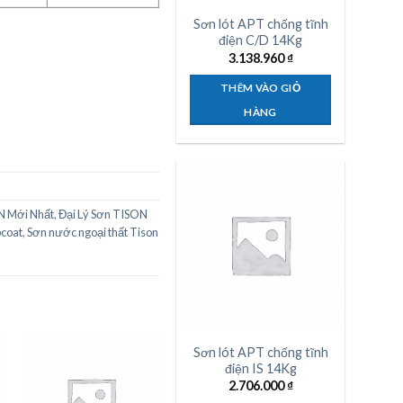
Sơn lót APT chống tĩnh
điện C/D 14Kg
3.138.960
₫
THÊM VÀO GIỎ
HÀNG
N Mới Nhất
,
Đại Lý Sơn TISON
pcoat
,
Sơn nước ngoại thất Tison
Sơn lót APT chống tĩnh
điện IS 14Kg
2.706.000
₫