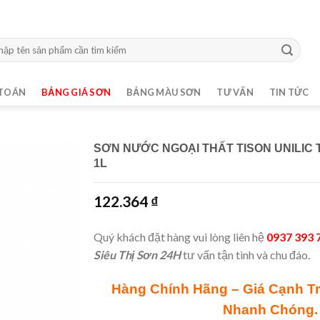
m:
TOÁN
BẢNG GIÁ SƠN
BẢNG MÀU SƠN
TƯ VẤN
TIN TỨC
SƠN NƯỚC NGOẠI THẤT TISON UNILIC
1L
122.364
₫
Quý khách đặt hàng vui lòng liên hệ
0937 393 
Siêu Thị Sơn 24H
tư vấn tận tình và chu đáo.
Hàng Chính Hãng – Giá Cạnh T
Nhanh Chóng.