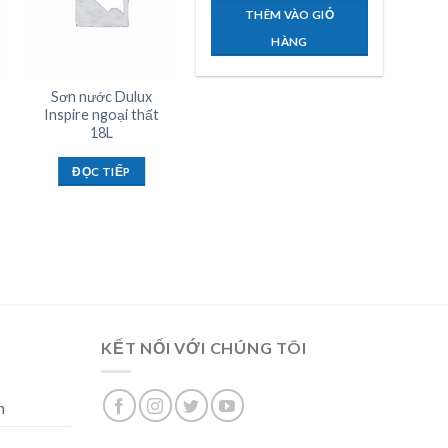
THÊM VÀO GIỎ
HÀNG
Sơn nước Dulux
Sơn ngoại thất
Inspire ngoại thất
Maxilite 18L
18L
ĐỌC TIẾP
ĐỌC TIẾP
KẾT NỐI VỚI CHÚNG TÔI
n