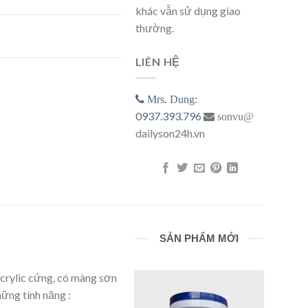
khác vẫn sử dụng giao
thường.
 trắng 1L số lượng
LIÊN HỆ
Mrs. Dung:
0937.393.796
sonvu@
dailyson24h.vn
SẢN PHẨM MỚI
 Acrylic cứng, có màng sơn
hững tính năng :