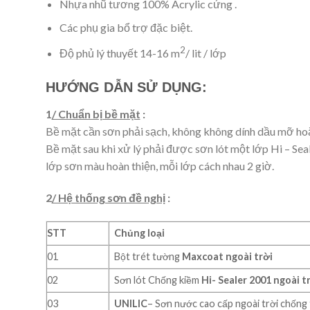
Nhựa nhũ tương 100% Acrylic cứng .
Các phụ gia bổ trợ đặc biệt.
2
Độ phủ lý thuyết 14-16 m
/ lit / lớp
HƯỚNG DẪN SỬ DỤNG:
1
/ Chuẩn bị bề mặt
:
Bề mặt cần sơn phải sạch, không không dính dầu mỡ hoặ
Bề mặt sau khi xử lý phải được sơn lót một lớp Hi – Se
lớp sơn màu hoàn thiện, mỗi lớp cách nhau 2 giờ.
2
/ Hệ thống sơn đề nghị
:
STT
Chủng loại
01
Bột trét tường
Maxcoat ngoài trời
02
Sơn lót Chống kiềm
Hi- Sealer 2001 ngoài t
03
UNILIC
– Sơn nước cao cấp ngoài trời chống