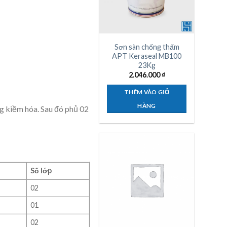
Sơn sàn chống thấm
APT Keraseal MB100
23Kg
2.046.000
₫
THÊM VÀO GIỎ
HÀNG
ng kiềm hóa. Sau đó phủ 02
Số lớp
02
01
02