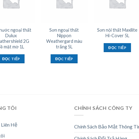
nước ngoại thất
Sơn ngoại thất
Sơn nội thất Maxilite
Dulux
Nippon
Hi-Cover 5L
thershield 2G
Weathergard màu
bề mặt mờ 1L
trắng 5L
ĐỌC TIẾP
ĐỌC TIẾP
ĐỌC TIẾP
NG TÔI
CHÍNH SÁCH CÔNG TY
 Liên Hệ
Chính Sách Bảo Mật Thông Ti
tôi
Chính Sách Đổi Trả Hàng