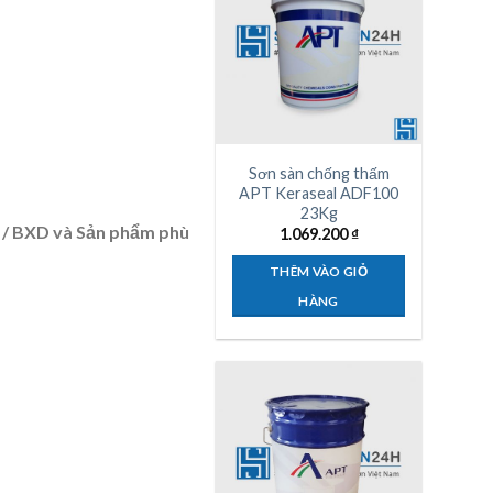
Sơn sàn chống thấm
APT Keraseal ADF100
23Kg
 / BXD và Sản phẩm phù
1.069.200
₫
THÊM VÀO GIỎ
HÀNG