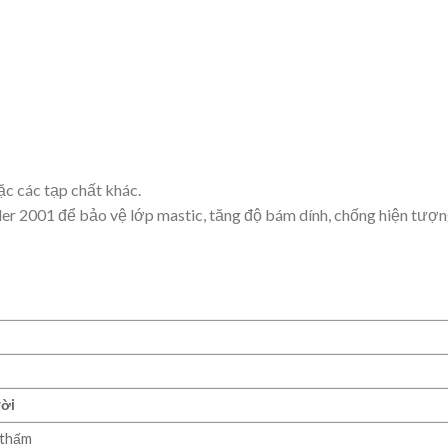
c các tạp chất khác.
aler 2001 để bảo vệ lớp mastic, tăng độ bám dính, chống hiện tượ
rời
 thấm