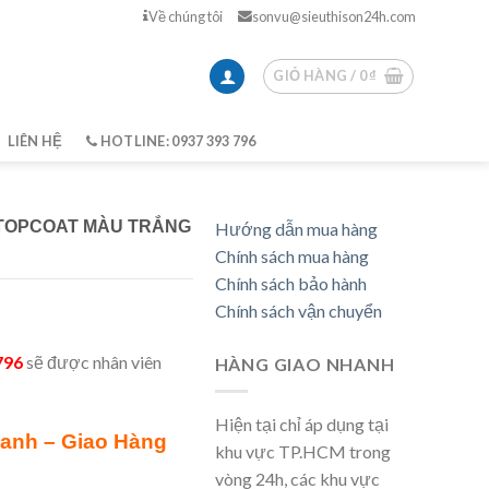
Về chúng tôi
sonvu@sieuthison24h.com
GIỎ HÀNG /
0
₫
LIÊN HỆ
HOTLINE: 0937 393 796
 TOPCOAT MÀU TRẮNG
Hướng dẫn mua hàng
Chính sách mua hàng
Chính sách bảo hành
Chính sách vận chuyển
796
sẽ được nhân viên
HÀNG GIAO NHANH
Hiện tại chỉ áp dụng tại
ranh – Giao Hàng
khu vực TP.HCM trong
vòng 24h, các khu vực