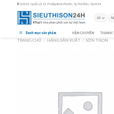
Skip
520/33, Quốc Lộ 13, P Hiệp Bình Phước, Tp Thủ Đức, Tp HCM
to
content
Tìm
kiế
Danh mục sản phẩm
VẬN CHUYỂN
THANH 
TRANG CHỦ
/
HÃNG SẢN XUẤT
/
SƠN TISON