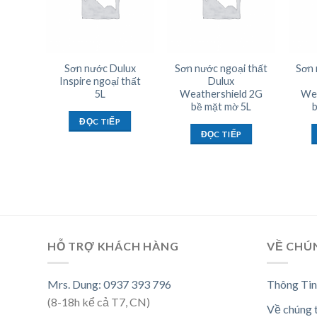
kiềm,
Sơn nước Dulux
Sơn nước ngoại thất
Sơn 
nội
Inspire ngoại thất
Dulux
adin
5L
Weathershield 2G
Wea
bề mặt mờ 5L
₫
ĐỌC TIẾP
ĐỌC TIẾP
IỎ
HỖ TRỢ KHÁCH HÀNG
VỀ CHÚ
Mrs. Dung: 0937 393 796
Thông Tin
(8-18h kể cả T7, CN)
Về chúng 