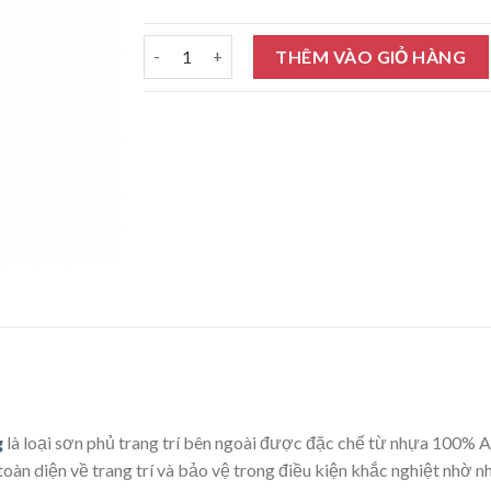
Sơn nước ngoại thất Tison Unilic Topcoat màu
THÊM VÀO GIỎ HÀNG
g
là loại sơn phủ trang trí bên ngoài được đặc chế từ nhựa 100%
̀n diện về trang trí và bảo vệ trong điều kiện khắc nghiệt nhờ n