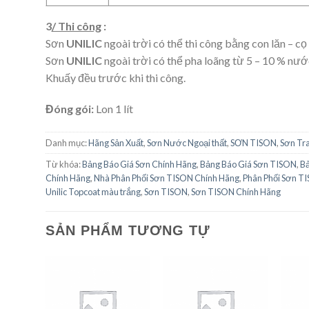
3
/ Thi công
:
Sơn
UNILIC
ngoài trời có thể thi công bằng con lăn – c
Sơn
UNILIC
ngoài trời có thể pha loãng từ 5 – 10 % nước 
Khuấy đều trước khi thi công.
Đóng gói:
Lon 1 lít
Danh mục:
Hãng Sản Xuất
,
Sơn Nước Ngoại thất
,
SƠN TISON
,
Sơn Tra
Từ khóa:
Bảng Báo Giá Sơn Chính Hãng
,
Bảng Báo Giá Sơn TISON
,
Bả
Chính Hãng
,
Nhà Phân Phối Sơn TISON Chính Hãng
,
Phân Phối Sơn T
Unilic Topcoat màu trắng
,
Sơn TISON
,
Sơn TISON Chính Hãng
SẢN PHẨM TƯƠNG TỰ