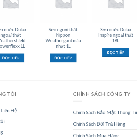
n nước Dulux
Sơn ngoại thất
Sơn nước Dulux
ngoại thất
Nippon
Inspire ngoại thất
eathershield
Weathergard màu
18L
owerflexx 1L
nhạt 1L
ĐỌC TIẾP
ĐỌC TIẾP
ĐỌC TIẾP
NG TÔI
CHÍNH SÁCH CÔNG TY
 Liên Hệ
Chính Sách Bảo Mật Thông Ti
tôi
Chính Sách Đổi Trả Hàng
ng
Chính Sách Mua Hàng