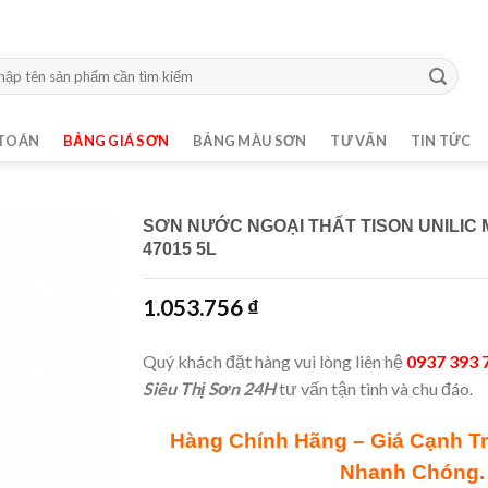
m:
TOÁN
BẢNG GIÁ SƠN
BẢNG MÀU SƠN
TƯ VẤN
TIN TỨC
SƠN NƯỚC NGOẠI THẤT TISON UNILIC 
47015 5L
1.053.756
₫
Quý khách đặt hàng vui lòng liên hệ
0937 393 
Siêu Thị Sơn 24H
tư vấn tận tình và chu đáo.
Hàng Chính Hãng – Giá Cạnh T
Nhanh Chóng.