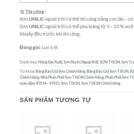
3
/ Thi công
:
Sơn
UNILIC
ngoài trời có thể thi công bằng con lăn – c
Sơn
UNILIC
ngoài trời có thể pha loãng từ 5 – 10 % nước 
Khuấy đều trước khi thi công.
Đóng gói:
Lon 5 lít
Danh mục:
Hãng Sản Xuất
,
Sơn Nước Ngoại thất
,
SƠN TISON
,
Sơn Tra
Từ khóa:
Bảng Báo Giá Sơn Chính Hãng
,
Bảng Báo Giá Sơn TISON
,
Bả
Chính Hãng
,
Nhà Phân Phối Sơn TISON Chính Hãng
,
Phân Phối Sơn T
màu đậm 47014 - 47015
,
Sơn TISON
,
Sơn TISON Chính Hãng
SẢN PHẨM TƯƠNG TỰ