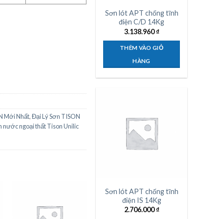
Sơn lót APT chống tĩnh
điện C/D 14Kg
3.138.960
₫
THÊM VÀO GIỎ
HÀNG
N Mới Nhất
,
Đại Lý Sơn TISON
 nước ngoại thất Tison Unilic
Sơn lót APT chống tĩnh
điện IS 14Kg
2.706.000
₫