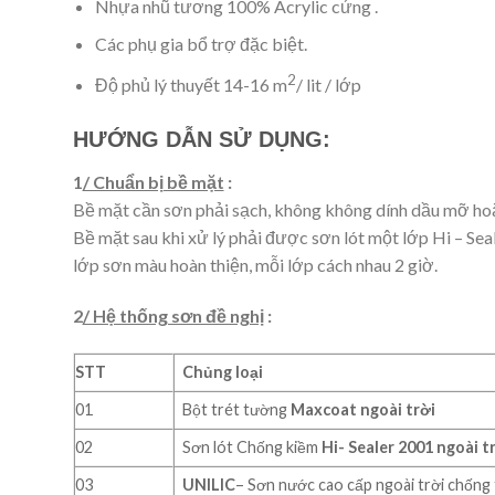
Nhựa nhũ tương 100% Acrylic cứng .
Các phụ gia bổ trợ đặc biệt.
2
Độ phủ lý thuyết 14-16 m
/ lit / lớp
HƯỚNG DẪN SỬ DỤNG:
1
/ Chuẩn bị bề mặt
:
Bề mặt cần sơn phải sạch, không không dính dầu mỡ hoặ
Bề mặt sau khi xử lý phải được sơn lót một lớp Hi – Se
lớp sơn màu hoàn thiện, mỗi lớp cách nhau 2 giờ.
2
/ Hệ thống sơn đề nghị
:
STT
Chủng loại
01
Bột trét tường
Maxcoat ngoài trời
02
Sơn lót Chống kiềm
Hi- Sealer 2001 ngoài t
03
UNILIC
– Sơn nước cao cấp ngoài trời chống