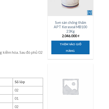
Sơn sàn chống thấm
APT Keraseal MB100
23Kg
2.046.000
₫
THÊM VÀO GIỎ
HÀNG
ng kiềm hóa. Sau đó phủ 02
Số lớp
02
01
02