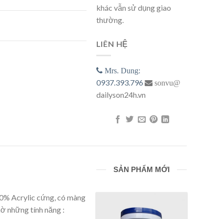
khác vẫn sử dụng giao
thường.
14 - 47015 5L số lượng
LIÊN HỆ
Mrs. Dung:
0937.393.796
sonvu@
dailyson24h.vn
SẢN PHẨM MỚI
 100% Acrylic cứng, có màng
hờ những tính năng :