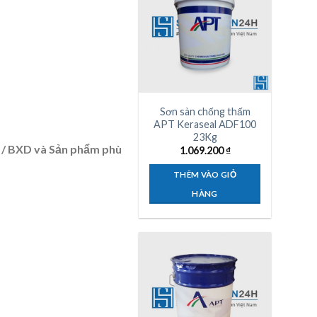
Sơn sàn chống thấm
APT Keraseal ADF100
23Kg
 / BXD và Sản phẩm phù
1.069.200
₫
THÊM VÀO GIỎ
HÀNG