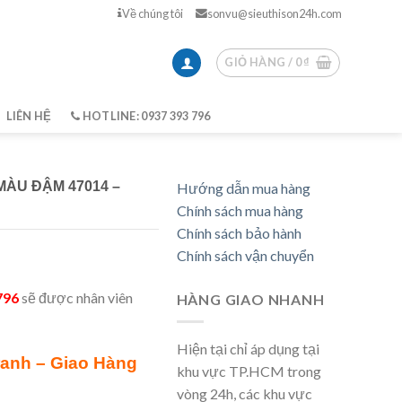
Về chúng tôi
sonvu@sieuthison24h.com
GIỎ HÀNG /
0
₫
LIÊN HỆ
HOTLINE: 0937 393 796
MÀU ĐẬM 47014 –
Hướng dẫn mua hàng
Chính sách mua hàng
Chính sách bảo hành
Chính sách vận chuyển
796
sẽ được nhân viên
HÀNG GIAO NHANH
Hiện tại chỉ áp dụng tại
ranh – Giao Hàng
khu vực TP.HCM trong
vòng 24h, các khu vực