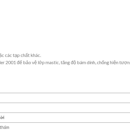
c các tạp chất khác.
aler 2001 để bảo vệ lớp mastic, tăng độ bám dính, chống hiện tượ
rời
 thấm