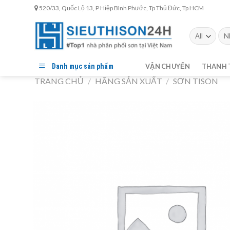
Skip
520/33, Quốc Lộ 13, P Hiệp Bình Phước, Tp Thủ Đức, Tp HCM
to
content
Tìm
kiế
Danh mục sản phẩm
VẬN CHUYỂN
THANH 
TRANG CHỦ
/
HÃNG SẢN XUẤT
/
SƠN TISON