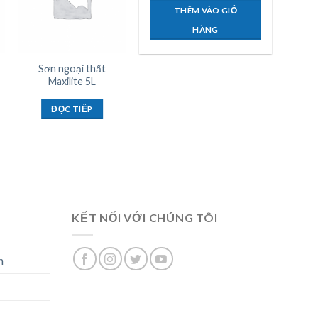
THÊM VÀO GIỎ
HÀNG
Sơn ngoại thất
Sơn nước ngoại thất
Maxilite 5L
Dulux
Weathershield 2G
bề mặt bóng 5L
ĐỌC TIẾP
ĐỌC TIẾP
KẾT NỐI VỚI CHÚNG TÔI
n