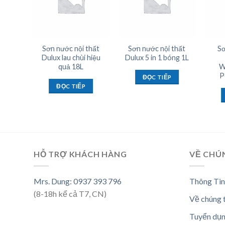
i thất
Sơn nước nội thất
Sơn nước nội thất
Sơ
Dulux lau chùi hiệu
Dulux 5 in 1 bóng 1L
d 2G
quả 18L
W
5L
P
ĐỌC TIẾP
ĐỌC TIẾP
HỖ TRỢ KHÁCH HÀNG
VỀ CHÚ
Mrs. Dung: 0937 393 796
Thông Tin
(8-18h kể cả T7, CN)
Về chúng 
Tuyển dụ