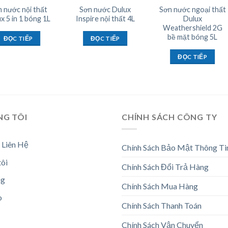
 nước nội thất
Sơn nước Dulux
Sơn nước ngoại thất
x 5 in 1 bóng 1L
Inspire nội thất 4L
Dulux
Weathershield 2G
bề mặt bóng 5L
ĐỌC TIẾP
ĐỌC TIẾP
ĐỌC TIẾP
NG TÔI
CHÍNH SÁCH CÔNG TY
 Liên Hệ
Chính Sách Bảo Mật Thông Ti
tôi
Chính Sách Đổi Trả Hàng
ng
Chính Sách Mua Hàng
o
Chính Sách Thanh Toán
Chính Sách Vận Chuyển