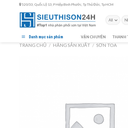
Skip
520/33, Quốc Lộ 13, P Hiệp Bình Phước, Tp Thủ Đức, Tp HCM
to
content
Tìm
kiế
Danh mục sản phẩm
VẬN CHUYỂN
THANH 
TRANG CHỦ
/
HÃNG SẢN XUẤT
/
SƠN TOA