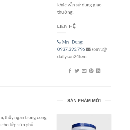
khác vẫn sử dụng giao
số lượng
thường.
LIÊN HỆ
Mrs. Dung:
0937.393.796
sonvu@
dailyson24h.vn
SẢN PHẨM MỚI
hì, thủy ngân trong công
 cho lớp sơn phủ.