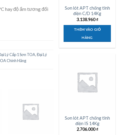
Sơn lót APT chống tĩnh
5°C hay độ ẩm tương đối
điện C/D 14Kg
3.138.960
₫
THÊM VÀO GIỎ
HÀNG
Đại Lý Cấp 1 Sơn TOA
,
Đại Lý
TOA Chính Hãng
Sơn lót APT chống tĩnh
điện IS 14Kg
2.706.000
₫