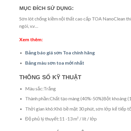
MỤC ĐÍCH SỬ DỤNG:
Sơn lót chống kiềm nội thất cao cấp TOA NanoClean thích
ngói, v.v…
Xem thêm:
Bảng báo giá sơn Toa chính hãng
Bảng màu sơn toa mới nhất
THÔNG SỐ KỸ THUẬT
Màu sắc:
Trắng
Thành phần:
Chất tạo màng (40%-50%)
Bột khoáng 
Thời gian khô:
Khô bề mặt 30 phút, sơn lớp kế tiếp tố
Độ phủ lý thuyết:
11 -13 m² / lít / lớp