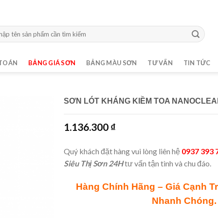
m:
TOÁN
BẢNG GIÁ SƠN
BẢNG MÀU SƠN
TƯ VẤN
TIN TỨC
SƠN LÓT KHÁNG KIỀM TOA NANOCLEA
1.136.300
₫
Quý khách đặt hàng vui lòng liên hệ
0937 393 
Siêu Thị Sơn 24H
tư vấn tận tình và chu đáo.
Hàng Chính Hãng – Giá Cạnh T
Nhanh Chóng.