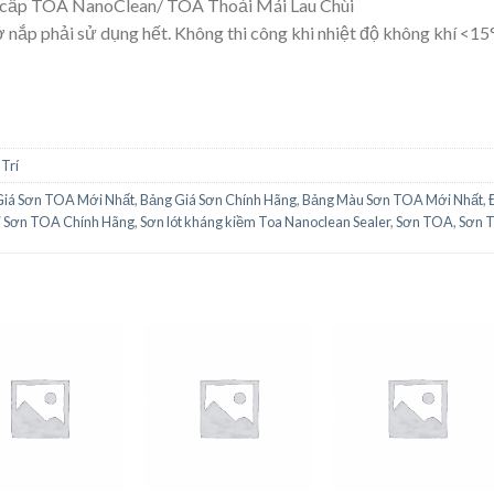
o cấp TOA NanoClean/ TOA Thoải Mái Lau Chùi
ở nắp phải sử dụng hết. Không thi công khi nhiệt độ không khí <1
Trí
Giá Sơn TOA Mới Nhất
,
Bảng Giá Sơn Chính Hãng
,
Bảng Màu Sơn TOA Mới Nhất
,
i Sơn TOA Chính Hãng
,
Sơn lót kháng kiềm Toa Nanoclean Sealer
,
Sơn TOA
,
Sơn 