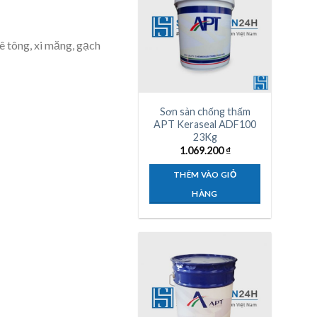
ê tông, xi măng, gạch
Sơn sàn chống thấm
APT Keraseal ADF100
23Kg
1.069.200
₫
THÊM VÀO GIỎ
HÀNG