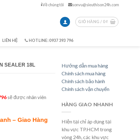
Về chúng tôi
sonvu@sieuthison24h.com
GIỎ HÀNG /
0
₫
LIÊN HỆ
HOTLINE: 0937 393 796
N SEALER 18L
Hướng dẫn mua hàng
Chính sách mua hàng
Chính sách bảo hành
Chính sách vận chuyển
796
sẽ được nhân viên
HÀNG GIAO NHANH
ranh – Giao Hàng
Hiện tại chỉ áp dụng tại
khu vực TP.HCM trong
vòng 24h, các khu vực