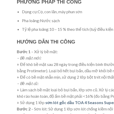
PHƯƠNG PHÁP THI CÔNG
Dụng cụ:
Cọ, con lăn, máy phun sơn
Pha loãng:
Nước sạch
Tỷ lệ pha loãng:
10 – 15 % theo thể tích (tuỳ điều kiệ
HƯỚNG DẪN THI CÔNG
Bước 1
– Xử lý bề mặt:
– Bề mặt mới:
+ Để khô bề mặt sau 28 ngày trong điều kiện bình thườ
bằng Protimeter). Loại bỏ hết bụi bẩn, dầu mỡ khỏi bề 
+ Để có bề mặt nhẵn mịn, sử dụng 2 lớp bột trét nội th
– Bề mặt cũ:
+ Làm sạch bề mặt loại bỏ bụi bẩn, lớp sơn cũ. Xử lý c
khô ráo hoàn toàn, độ ẩm bề mặt phải <16% (đo bằng Pr
+ Sử dụng 1 lớp
sơn lót gốc dầu TOA 4 Seasons Supe
Bước 2
– Sơn lót: Sử dụng 1 lớp sơn lót chống kiềm n