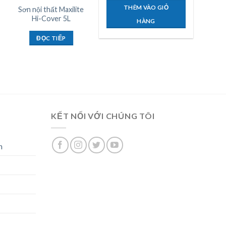
THÊM VÀO GIỎ
Sơn nội thất Maxilite
Sơn ngoại thất
Hi-Cover 5L
Maxilite Ultima 18L
HÀNG
ĐỌC TIẾP
ĐỌC TIẾP
KẾT NỐI VỚI CHÚNG TÔI
n