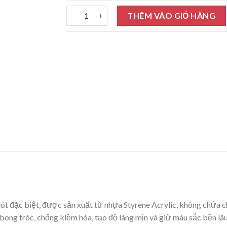
Sơn lót kháng kiềm Toa Nanoclean Sealer 18L 
THÊM VÀO GIỎ HÀNG
 lót đặc biệt, được sản xuất từ nhựa Styrene Acrylic, không chứa c
bong tróc, chống kiềm hóa, tạo độ láng mịn và giữ màu sắc bền lâu