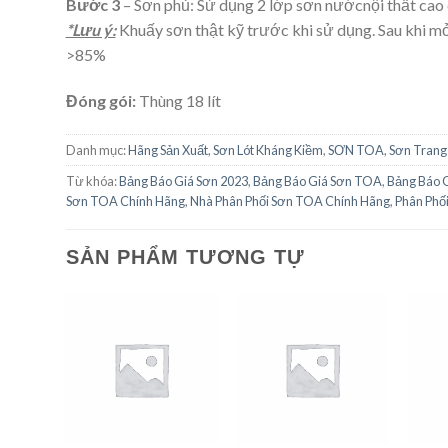
Bước 3
– Sơn phủ: Sử dụng 2 lớp sơn nướcnội thất ca
*Lưu ý:
Khuấy sơn thật kỹ trước khi sử dụng. Sau khi m
>85%
Đóng gói:
Thùng 18 lít
Danh mục:
Hãng Sản Xuất
,
Sơn Lót Kháng Kiềm
,
SƠN TOA
,
Sơn Trang 
Từ khóa:
Bảng Báo Giá Sơn 2023
,
Bảng Báo Giá Sơn TOA
,
Bảng Báo 
Sơn TOA Chính Hãng
,
Nhà Phân Phối Sơn TOA Chính Hãng
,
Phân Phố
SẢN PHẨM TƯƠNG TỰ