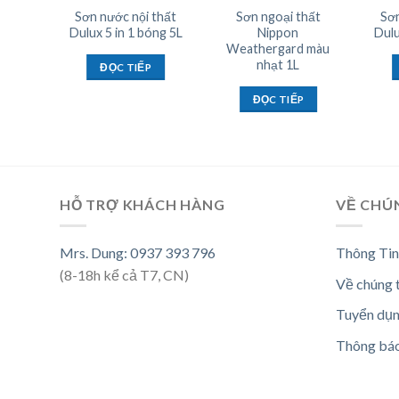
hất
Sơn nước nội thất
Sơn ngoại thất
Sơn
Dulux 5 in 1 bóng 5L
Nippon
Dulu
 màu
Weathergard màu
L
nhạt 1L
ĐỌC TIẾP
ĐỌC TIẾP
HỖ TRỢ KHÁCH HÀNG
VỀ CHÚ
Mrs. Dung: 0937 393 796
Thông Tin
(8-18h kể cả T7, CN)
Về chúng 
Tuyển dụ
Thông bá