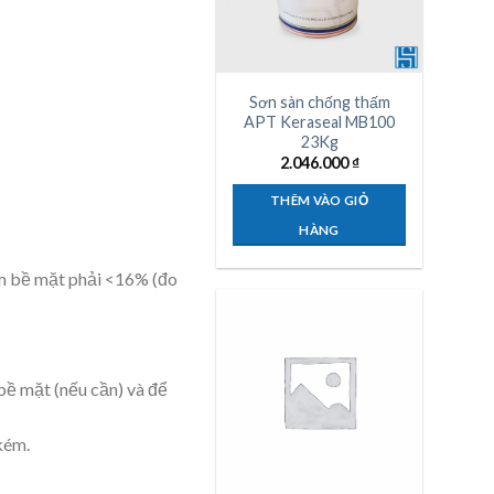
Sơn sàn chống thấm
APT Keraseal MB100
23Kg
2.046.000
₫
THÊM VÀO GIỎ
HÀNG
ẩm bề mặt phải <16% (đo
bề mặt (nếu cần) và để
kém.