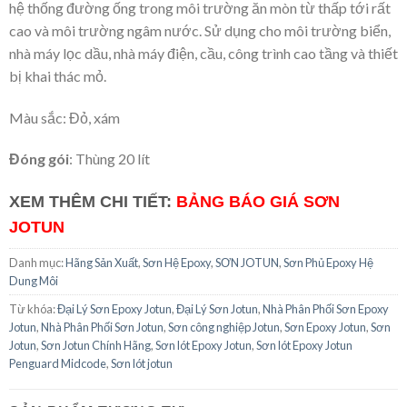
hệ thống đường ống trong môi trường ăn mòn từ thấp tới rất
cao và môi trường ngâm nước. Sử dụng cho môi trường biển,
nhà máy lọc dầu, nhà máy điện, cầu, công trình cao tầng và thiết
bị khai thác mỏ.
Màu sắc: Đỏ, xám
Đóng gói
: Thùng 20 lít
XEM THÊM CHI TIẾT:
BẢNG BÁO GIÁ SƠN
JOTUN
Danh mục:
Hãng Sản Xuất
,
Sơn Hệ Epoxy
,
SƠN JOTUN
,
Sơn Phủ Epoxy Hệ
Dung Môi
Từ khóa:
Đại Lý Sơn Epoxy Jotun
,
Đại Lý Sơn Jotun
,
Nhà Phân Phối Sơn Epoxy
Jotun
,
Nhà Phân Phối Sơn Jotun
,
Sơn công nghiệp Jotun
,
Sơn Epoxy Jotun
,
Sơn
Jotun
,
Sơn Jotun Chính Hãng
,
Sơn lót Epoxy Jotun
,
Sơn lót Epoxy Jotun
Penguard Midcode
,
Sơn lót jotun