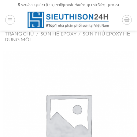
Skip
520/33, Quốc Lộ 13, P Hiệp Bình Phước, Tp Thủ Đức, Tp HCM
to
content
TRANG CHỦ
/
SƠN HỆ EPOXY
/
SƠN PHỦ EPOXY HỆ
DUNG MÔI