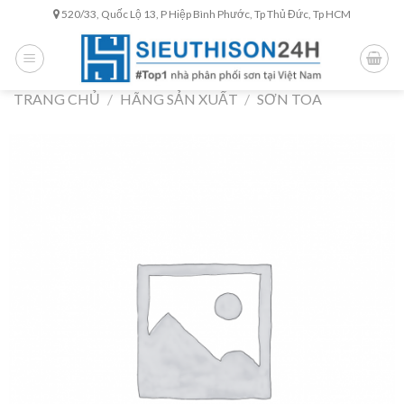
Skip
520/33, Quốc Lộ 13, P Hiệp Bình Phước, Tp Thủ Đức, Tp HCM
to
content
TRANG CHỦ
/
HÃNG SẢN XUẤT
/
SƠN TOA