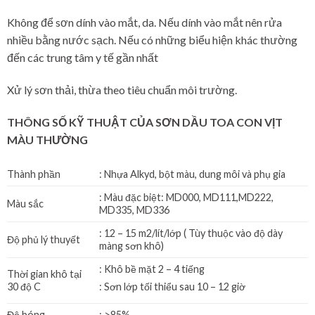
Không để sơn dính vào mắt, da. Nếu dính vào mắt nên rửa
nhiều bằng nước sạch. Nếu có những biểu hiện khác thường
đến các trung tâm y tế gần nhất
Xử lý sơn thải, thừa theo tiêu chuẩn môi trường.
THÔNG SỐ KỸ THUẬT
CỦA SƠN DẦU TOA CON VỊT
MÀU THƯỜNG
Thành phần
: Nhựa Alkyd, bột màu, dung môi và phụ gia
: Màu đặc biệt: MD000, MD111,MD222,
Màu sắc
MD335, MD336
: 12 – 15 m2/lít/lớp ( Tùy thuộc vào độ dày
Độ phủ lý thuyết
màng sơn khô)
: Khô bề mặt 2 – 4 tiếng
Thời gian khô tại
30 độ C
: Sơn lớp tối thiểu sau 10 – 12 giờ
Độ bóng
: >85%