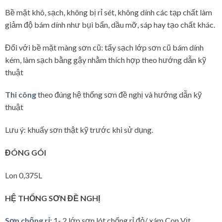
Bề mặt khô, sạch, không bị rỉ sét, không dính các tạp chất làm
giảm độ bám dính như bụi bẩn, dầu mỡ, sáp hay tạo chất khác.
Đối với bề mặt màng sơn cũ: tẩy sạch lớp sơn cũ bám dính
kém, làm sạch bằng gậy nhằm thích hợp theo hướng dẫn kỹ
thuật
Thi công
theo đúng hệ thống sơn đề nghị và hướng dẫn kỹ
thuật
Lưu ý: khuấy sơn thật kỹ trước khi sử dụng.
ĐÓNG GÓI
Lon 0,375L
HỆ THỐNG SƠN ĐỀ NGHỊ
Sơn chống rỉ
: 1- 2 lớp sơn lót chống rỉ đỏ/ xám Con Vịt