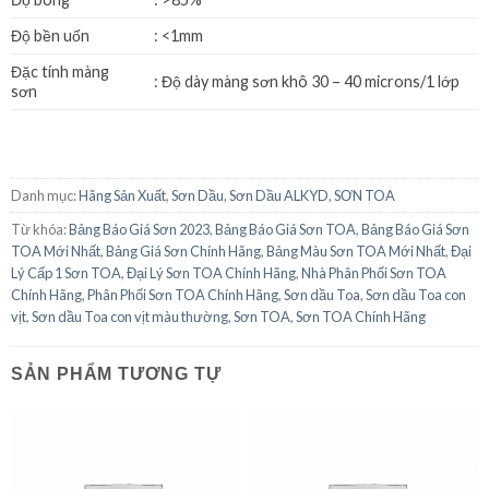
Độ bền uốn
: <1mm
Đặc tính màng
: Độ dày màng sơn khô 30 – 40 microns/1 lớp
sơn
Danh mục:
Hãng Sản Xuất
,
Sơn Dầu
,
Sơn Dầu ALKYD
,
SƠN TOA
Từ khóa:
Bảng Báo Giá Sơn 2023
,
Bảng Báo Giá Sơn TOA
,
Bảng Báo Giá Sơn
TOA Mới Nhất
,
Bảng Giá Sơn Chính Hãng
,
Bảng Màu Sơn TOA Mới Nhất
,
Đại
Lý Cấp 1 Sơn TOA
,
Đại Lý Sơn TOA Chính Hãng
,
Nhà Phân Phối Sơn TOA
Chính Hãng
,
Phân Phối Sơn TOA Chính Hãng
,
Sơn dầu Toa
,
Sơn dầu Toa con
vịt
,
Sơn dầu Toa con vịt màu thường
,
Sơn TOA
,
Sơn TOA Chính Hãng
SẢN PHẨM TƯƠNG TỰ