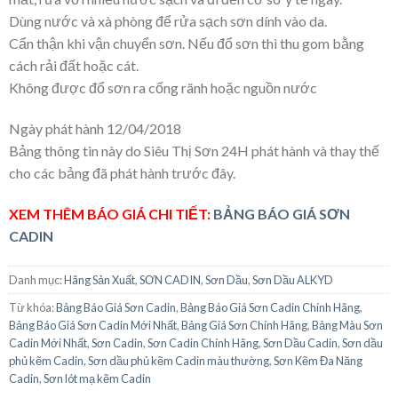
Dùng nước và xà phòng để rửa sạch sơn dính vào da.
Cẩn thận khi vận chuyển sơn. Nếu đổ sơn thì thu gom bằng
cách rải đất hoặc cát.
Không được đổ sơn ra cống rãnh hoặc nguồn nước
Ngày phát hành 12/04/2018
Bảng thông tin này do Siêu Thị Sơn 24H phát hành và thay thế
cho các bảng đã phát hành trước đây.
XEM THÊM BÁO GIÁ CHI TIẾT:
BẢNG BÁO GIÁ SƠN
CADIN
Danh mục:
Hãng Sản Xuất
,
SƠN CADIN
,
Sơn Dầu
,
Sơn Dầu ALKYD
Từ khóa:
Bảng Báo Giá Sơn Cadin
,
Bảng Báo Giá Sơn Cadin Chính Hãng
,
Bảng Báo Giá Sơn Cadin Mới Nhất
,
Bảng Giá Sơn Chính Hãng
,
Bảng Màu Sơn
Cadin Mới Nhất
,
Sơn Cadin
,
Sơn Cadin Chính Hãng
,
Sơn Dầu Cadin
,
Sơn dầu
phủ kẽm Cadin
,
Sơn dầu phủ kẽm Cadin màu thường
,
Sơn Kẽm Đa Năng
Cadin
,
Sơn lót mạ kẽm Cadin