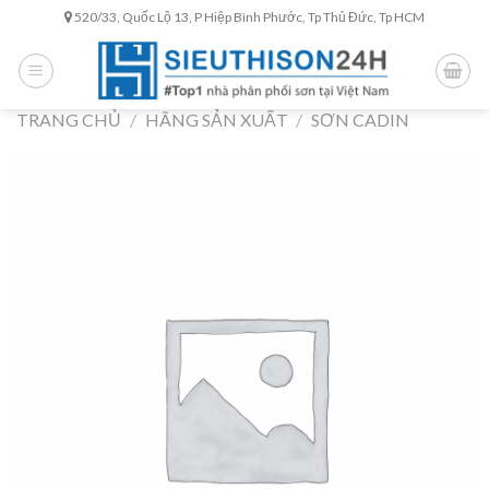
Skip
520/33, Quốc Lộ 13, P Hiệp Bình Phước, Tp Thủ Đức, Tp HCM
to
content
TRANG CHỦ
/
HÃNG SẢN XUẤT
/
SƠN CADIN