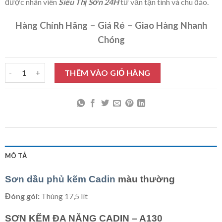
được nhân viên
Siêu Thị Sơn 24H
tư vấn tận tình và chu đáo.
Hàng Chính Hãng – Giá Rẻ – Giao Hàng Nhanh
Chóng
Sơn dầu phủ kẽm Cadin màu thường 17,5L số lượng
THÊM VÀO GIỎ HÀNG
MÔ TẢ
Sơn dầu phủ kẽm Cadin
màu thường
Đóng gói:
Thùng 17,5 lít
SƠN KẼM ĐA NĂNG CADIN – A130