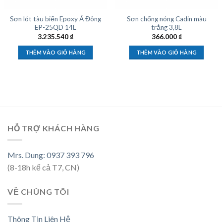
Sơn lót tàu biển Epoxy Á Đông
Sơn chống nóng Cadin màu
EP-25QD 14L
trắng 3,8L
3.235.540
₫
366.000
₫
THÊM VÀO GIỎ HÀNG
THÊM VÀO GIỎ HÀNG
HỖ TRỢ KHÁCH HÀNG
Mrs. Dung: 0937 393 796
(8-18h kể cả T7, CN)
VỀ CHÚNG TÔI
Thông Tin Liên Hệ