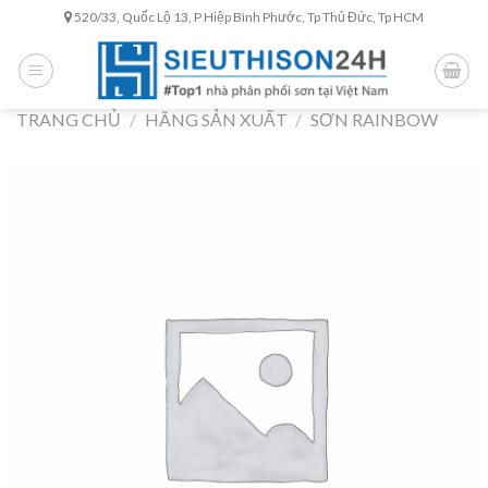
Skip
520/33, Quốc Lộ 13, P Hiệp Bình Phước, Tp Thủ Đức, Tp HCM
to
content
TRANG CHỦ
/
HÃNG SẢN XUẤT
/
SƠN RAINBOW