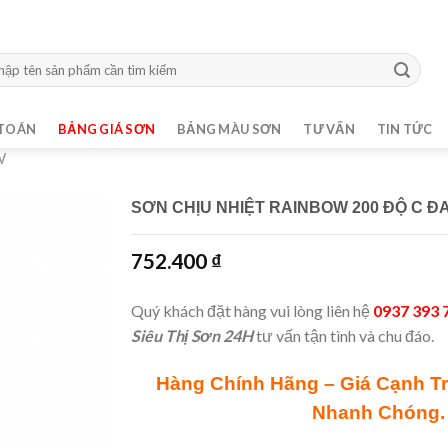
m:
TOÁN
BẢNG GIÁ SƠN
BẢNG MÀU SƠN
TƯ VẤN
TIN TỨC
W
SƠN CHỊU NHIỆT RAINBOW 200 ĐỘ C Đ
752.400
₫
Quý khách đặt hàng vui lòng liên hệ
0937 393 
Siêu Thị Sơn 24H
tư vấn tận tình và chu đáo.
Hàng Chính Hãng – Giá Cạnh T
Nhanh Chóng.