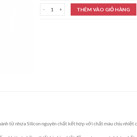
Sơn chịu nhiệt Rainbow 200 độ C đa màu 4L số
THÊM VÀO GIỎ HÀNG
ành từ nhựa Silicon nguyên chất kết hợp với chất màu chịu nhiệt 