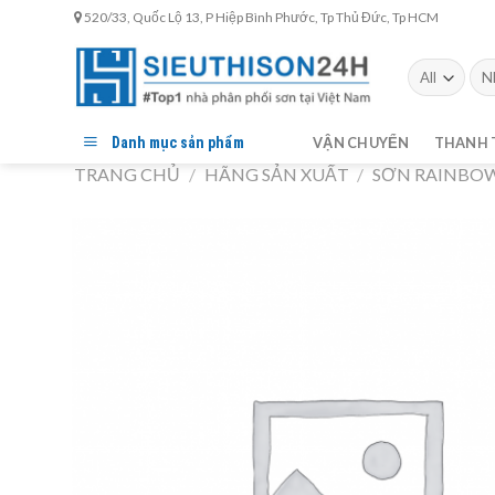
Skip
520/33, Quốc Lộ 13, P Hiệp Bình Phước, Tp Thủ Đức, Tp HCM
to
content
Tìm
kiế
Danh mục sản phẩm
VẬN CHUYỂN
THANH 
TRANG CHỦ
/
HÃNG SẢN XUẤT
/
SƠN RAINBO