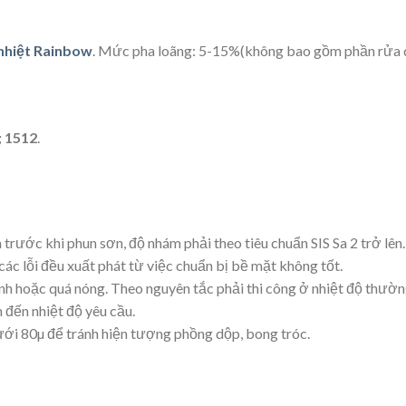
 nhiệt Rainbow
.
Mức pha loãng: 5-15%(không bao gồm phần rửa 
; 1512
.
h trước khi phun sơn, độ nhám phải theo tiêu chuẩn SIS Sa 2 trở lên
 các lỗi đều xuất phát từ việc chuẩn bị bề mặt không tốt.
ạnh hoặc quá nóng. Theo nguyên tắc phải thi công ở nhiệt độ thường
 đến nhiệt độ yêu cầu.
ưới 80
µ
để tránh hiện tượng phồng dộp, bong tróc.