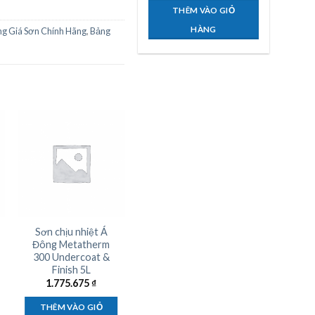
THÊM VÀO GIỎ
HÀNG
g Giá Sơn Chính Hãng
,
Bảng
Sơn chịu nhiệt Á
Sơn lót chịu nhiệt
Đông Metatherm
Cadin 200 độ màu
300 Undercoat &
đỏ, xám 1,5L
Finish 5L
180.000
₫
1.775.675
₫
THÊM VÀO GIỎ
THÊM VÀO GIỎ
HÀNG