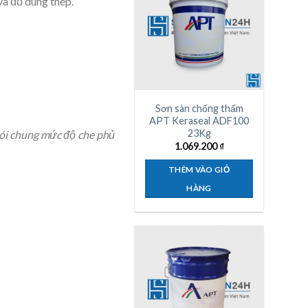
và đồ dùng thép.
Sơn sàn chống thấm
APT Keraseal ADF100
23Kg
Nói chung mức độ che phủ
1.069.200
₫
THÊM VÀO GIỎ
HÀNG