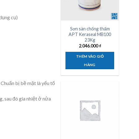
dụng cụ)
Sơn sàn chống thấm
APT Keraseal MB100
23Kg
2.046.000
₫
THÊM VÀO GIỎ
HÀNG
. Chuẩn bị bề mặt là yếu tố
, sau đó gia nhiệt ở nửa