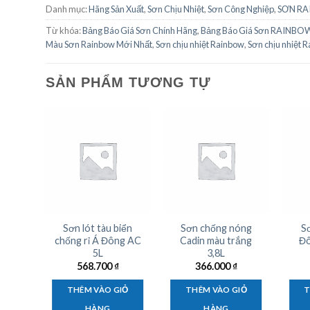
Danh mục:
Hãng Sản Xuất
,
Sơn Chịu Nhiệt
,
Sơn Công Nghiệp
,
SƠN R
Từ khóa:
Bảng Báo Giá Sơn Chính Hãng
,
Bảng Báo Giá Sơn RAINBO
Màu Sơn Rainbow Mới Nhất
,
Sơn chịu nhiệt Rainbow
,
Sơn chịu nhiệt 
SẢN PHẨM TƯƠNG TỰ
t KCC
Sơn lót tàu biển
Sơn chống nóng
S
4L
chống rỉ Á Đông AC
Cadin màu trắng
Đô
5L
3,8L
₫
568.700
₫
366.000
₫
IỎ
THÊM VÀO GIỎ
THÊM VÀO GIỎ
T
HÀNG
HÀNG