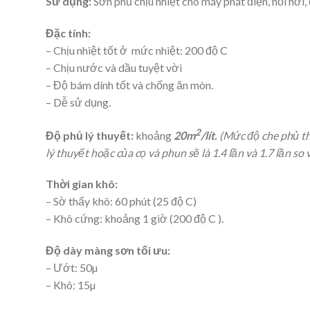
Sử dụng:
Sơn phủ chịu nhiệt cho máy phát điện, nồi hơi,
Đặc tính:
– Chịu nhiệt tốt ở mức nhiệt: 200 độ C
– Chịu nước và dầu tuyệt vời
– Độ bám dính tốt và chống ăn mòn.
– Dễ sử dụng.
2
Độ phủ lý thuyết:
khoảng
20m
/lít.
(Mức độ che phủ th
lý thuyết hoặc của cọ và phun sẽ là 1.4 lần và 1.7 lần so
Thời gian khô:
– Sờ thấy khô: 60 phút (25 độ C)
– Khô cứng: khoảng 1 giờ (200 độ C ).
Độ dày màng sơn tối ưu:
– Ướt: 50
µ
– Khô: 15
µ