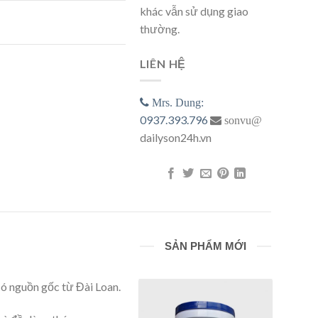
khác vẫn sử dụng giao
 lượng
thường.
LIÊN HỆ
Mrs. Dung:
0937.393.796
sonvu@
dailyson24h.vn
SẢN PHẨM MỚI
có nguồn gốc từ Đài Loan.