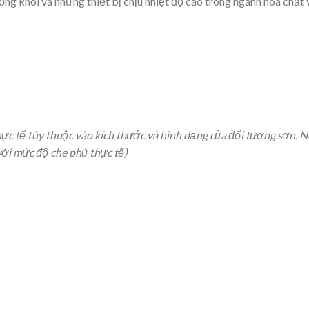
 ống khói và những thiết bị chịu nhiệt độ cao trong ngành hóa chất 
ực tế tùy thuộc vào kích thước và hình dạng của đối tượng sơn. 
 với mức độ che phủ thực tế)