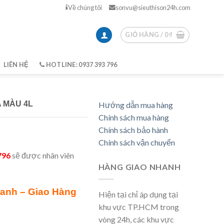
Về chúng tôi
sonvu@sieuthison24h.com
GIỎ HÀNG /
0
₫
LIÊN HỆ
HOTLINE: 0937 393 796
A MÀU 4L
Hướng dẫn mua hàng
Chính sách mua hàng
Chính sách bảo hành
Chính sách vận chuyển
796
sẽ được nhân viên
HÀNG GIAO NHANH
ranh – Giao Hàng
Hiện tại chỉ áp dụng tại
khu vực TP.HCM trong
vòng 24h, các khu vực