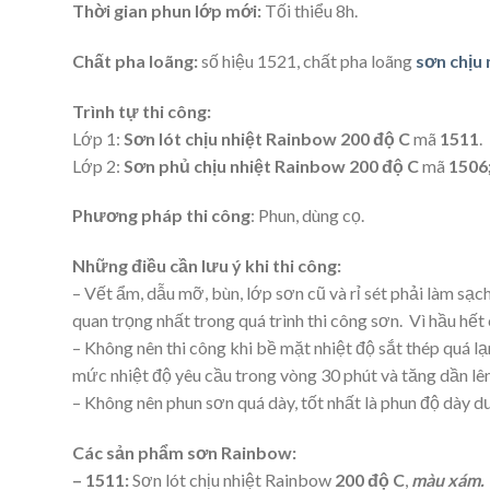
Thời gian phun lớp mới:
Tối thiểu 8h.
Chất pha loãng:
số hiệu 1521, chất pha loãng
sơn chịu
Trình tự thi công:
Lớp 1:
Sơn lót chịu nhiệt Rainbow 200 độ C
mã
1511
.
Lớp 2:
Sơn phủ chịu nhiệt Rainbow 200 độ C
mã
1506
Phương pháp thi công
: Phun, dùng cọ.
Những điều cần lưu ý khi thi công:
– Vết ẩm, dẫu mỡ, bùn, lớp sơn cũ và rỉ sét phải làm sạc
quan trọng nhất trong quá trình thi công sơn. Vì hầu hết
– Không nên thi công khi bề mặt nhiệt độ sắt thép quá l
mức nhiệt độ yêu cầu trong vòng 30 phút và tăng dần lên
– Không nên phun sơn quá dày, tốt nhất là phun độ dày d
Các sản phẩm sơn Rainbow:
– 1511:
Sơn lót chịu nhiệt Rainbow
200 độ C
,
màu xám.