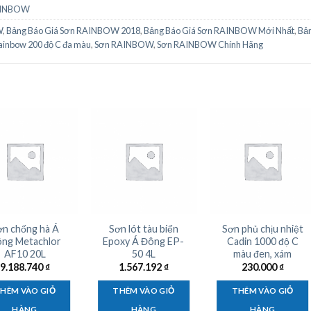
AINBOW
W
,
Bảng Báo Giá Sơn RAINBOW 2018
,
Bảng Báo Giá Sơn RAINBOW Mới Nhất
,
Bản
Rainbow 200 độ C đa màu
,
Sơn RAINBOW
,
Sơn RAINBOW Chính Hãng
ơn chống hà Á
Sơn lót tàu biển
Sơn phủ chịu nhiệt
ng Metachlor
Epoxy Á Đông EP-
Cadin 1000 độ C
AF10 20L
50 4L
màu đen, xám
9.188.740
₫
1.567.192
₫
230.000
₫
HÊM VÀO GIỎ
THÊM VÀO GIỎ
THÊM VÀO GIỎ
HÀNG
HÀNG
HÀNG