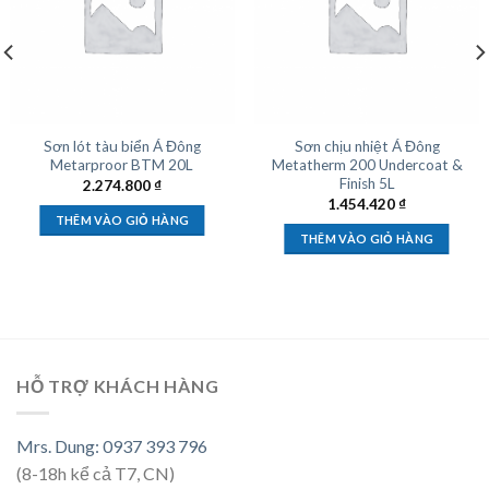
Sơn lót tàu biển Á Đông
Sơn chịu nhiệt Á Đông
Metarproor BTM 20L
Metatherm 200 Undercoat &
Finish 5L
2.274.800
₫
1.454.420
₫
THÊM VÀO GIỎ HÀNG
THÊM VÀO GIỎ HÀNG
HỖ TRỢ KHÁCH HÀNG
Mrs. Dung: 0937 393 796
(8-18h kể cả T7, CN)