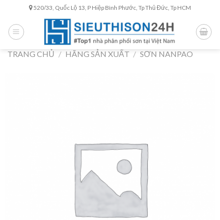
Skip
520/33, Quốc Lộ 13, P Hiệp Bình Phước, Tp Thủ Đức, Tp HCM
to
content
TRANG CHỦ
/
HÃNG SẢN XUẤT
/
SƠN NANPAO