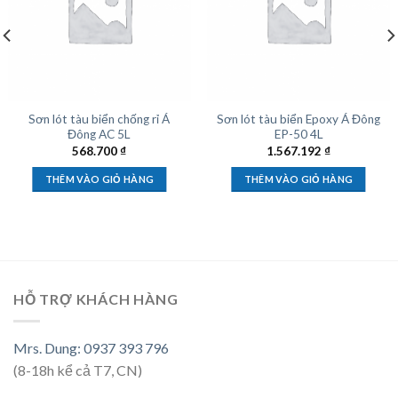
Sơn lót tàu biển chống rỉ Á
Sơn lót tàu biển Epoxy Á Đông
Đông AC 5L
EP-50 4L
568.700
₫
1.567.192
₫
THÊM VÀO GIỎ HÀNG
THÊM VÀO GIỎ HÀNG
HỖ TRỢ KHÁCH HÀNG
Mrs. Dung: 0937 393 796
(8-18h kể cả T7, CN)