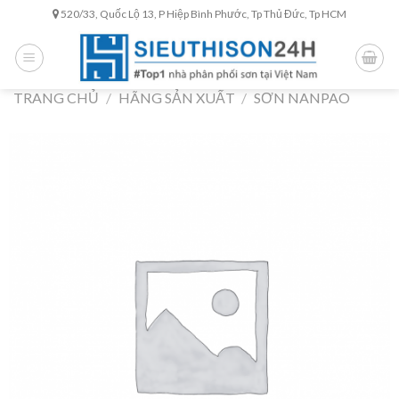
Skip
520/33, Quốc Lộ 13, P Hiệp Bình Phước, Tp Thủ Đức, Tp HCM
to
content
TRANG CHỦ
/
HÃNG SẢN XUẤT
/
SƠN NANPAO