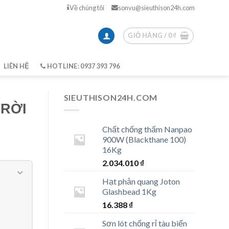
Về chúng tôi
sonvu@sieuthison24h.com
GIỎ HÀNG /
0
₫
LIÊN HỆ
HOTLINE: 0937 393 796
SIEUTHISON24H.COM
TRỜI
Chất chống thấm Nanpao
900W (Blackthane 100)
16Kg
2.034.010
₫
Hạt phản quang Joton
Glashbead 1Kg
16.388
₫
Sơn lót chống rỉ tàu biển