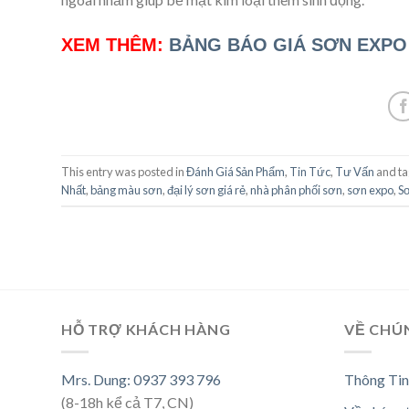
XEM THÊM:
BẢNG BÁO GIÁ SƠN EXPO
This entry was posted in
Đánh Giá Sản Phẩm
,
Tin Tức
,
Tư Vấn
and t
Nhất
,
bảng màu sơn
,
đại lý sơn giá rẻ
,
nhà phân phối sơn
,
sơn expo
,
S
HỖ TRỢ KHÁCH HÀNG
VỀ CHÚ
Mrs. Dung: 0937 393 796
Thông Tin
(8-18h kể cả T7, CN)