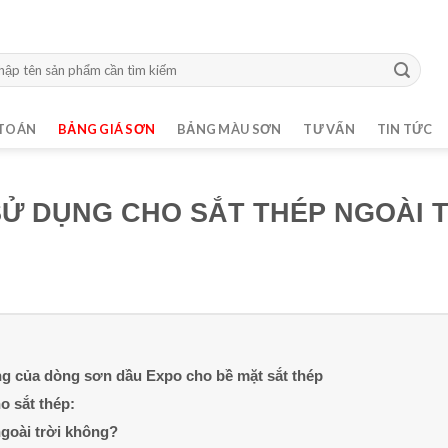
m:
TOÁN
BẢNG GIÁ SƠN
BẢNG MÀU SƠN
TƯ VẤN
TIN TỨC
SỬ DỤNG CHO SẮT THÉP NGOÀI 
ng của dòng sơn dầu Expo cho bề mặt sắt thép
o sắt thép:
goài trời không?