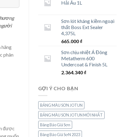
Hải Âu 1L
 thương
Sơn lót kháng kiềm ngoại
 người
thất Boss Ext Sealer
4,375L
665.000
₫
à hãng
Sơn chịu nhiệt Á Đông
c phân
Metatherm 600
Undercoat & Finish 5L
2.364.340
₫
GỢI Ý CHO BẠN
BẢNG MÀU SƠN JOTUN
BẢNG MÀU SƠN JOTUN MỚI NHẤT
Bảng Báo Giá Sơn
ần được
Bảng Báo Giá SơN 2023
ong muốn