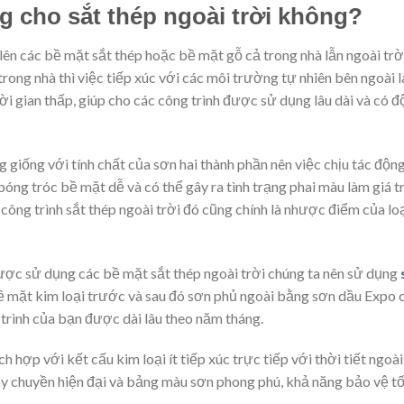
 cho sắt thép ngoài trời không?
lên các bề mặt sắt thép hoặc bề mặt gỗ cả trong nhà lẫn ngoài trờ
rong nhà thì việc tiếp xúc với các môi trường tự nhiên bên ngoài l
i gian thấp, giúp cho các công trình được sử dụng lâu dài và có đ
giống với tính chất của sơn hai thành phần nên việc chịu tác độn
bóng tróc bề mặt dễ và có thể gây ra tình trạng phai màu làm giá t
công trình sắt thép ngoài trời đó cũng chính là nhược điểm của lo
ợc sử dụng các bề mặt sắt thép ngoài trời chúng ta nên sử dụng
bề mặt kim loại trước và sau đó sơn phủ ngoài bằng sơn dầu Expo
 trình của bạn được dài lâu theo năm tháng.
ch hợp với kết cấu kim loại ít tiếp xúc trực tiếp với thời tiết ngoà
ây chuyền hiện đại và bảng màu sơn phong phú, khả năng bảo vệ tố