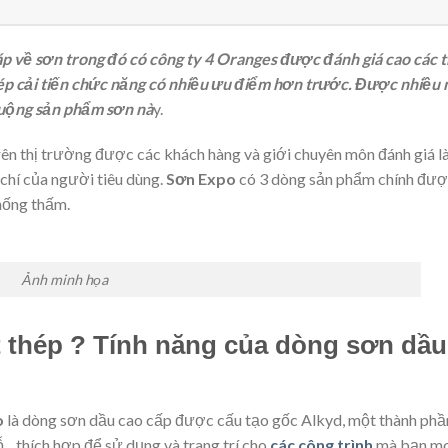
háp về sơn trong đó có công ty 4 Oranges được đánh giá cao các
hép cải tiến chức năng có nhiều ưu điểm hơn trước. Được nhiều
huộng sản phẩm sơn nà
y.
ên thị trường được các khách hàng và giới chuyên môn đánh giá l
 chí của người tiêu dùng.
Sơn Expo
có 3 dòng sản phẩm chính đượ
hống thấm.
Ảnh minh họa
 thép ? Tính năng của dòng sơn dầu
o
là dòng sơn dầu cao cấp được cấu tạo gốc Alkyd, một thành ph
gỗ…thích hợp để sử dụng và trang trí cho
các công trình
mà bạn m