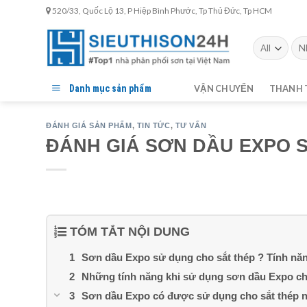
Skip
520/33, Quốc Lộ 13, P Hiệp Bình Phước, Tp Thủ Đức, Tp HCM
to
content
Tìm
kiế
Danh mục sản phẩm
VẬN CHUYỂN
THANH 
ĐÁNH GIÁ SẢN PHẨM
,
TIN TỨC
,
TƯ VẤN
ĐÁNH GIÁ SƠN DẦU EXPO 
TÓM TẮT NỘI DUNG
Sơn dầu Expo sử dụng cho sắt thép ? Tính nă
Những tính năng khi sử dụng sơn dầu Expo ch
Sơn dầu Expo có được sử dụng cho sắt thép n