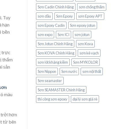
Sơn Cadin Chính Hãng
sơn chống thấm
sơn dầu
Sơn Epoxy
sơn Epoxy APT
i. Tuy
à hạn
sơn Epoxy Cadin
Sơn epoxy jotun
ộ bền
sơn expo
Sơn ICI
sơn jotun
Sơn Jotun Chính Hãng
sơn Kova
g trực
Sơn KOVA Chính Hãng
sơn kẻ vạch
rị thẩm
sơn lót kháng kiềm
Sơn MYKOLOR
ại sản
Sơn Nippon
Sơn nước
sơn nội thất
Sơn seamaster
sơn
Sơn SEAMASTER Chính Hãng
 có màu
thi công sơn epoxy
đại lý sơn giá rẻ
i trời hơn
t từ bên