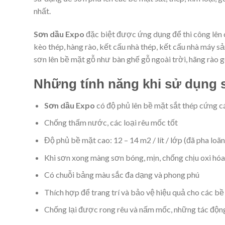
nhất.
Sơn dầu Expo
đặc biệt được ứng dụng để thi công lên 
kèo thép, hàng rào, kết cấu nhà thép, kết cấu nhà máy s
sơn lên bề mặt gỗ như bàn ghế gỗ ngoài trời, hãng rào g
Những tính năng khi sử dụng 
Sơn dầu Expo
có độ phủ lên bề mặt sắt thép cứng c
Chống thấm nước, các loại rêu mốc tốt
Độ phủ bề mặt cao: 12 – 14 m2 / lít / lớp (đã pha loã
Khi sơn xong màng sơn bóng, mịn, chống chịu oxi hóa
Có chuỗi bảng màu sắc đa dạng và phong phú
Thích hợp để trang trí và bảo vệ hiệu quả cho các bề
Chống lại được rong rêu và nấm mốc, những tác động 