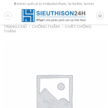
Skip
520/33, Quốc Lộ 13, P Hiệp Bình Phước, Tp Thủ Đức, Tp HCM
to
content
TRANG CHỦ
/
CHỐNG THẤM
/
CHẤT CHỐNG
THẤM