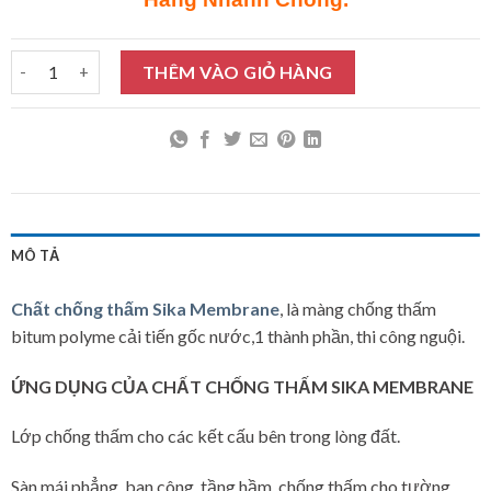
Chất chống thấm Sika Membrane 5Kg số lượng
THÊM VÀO GIỎ HÀNG
MÔ TẢ
Chất chống thấm Sika Membrane
, là màng chống thấm
bitum polyme cải tiến gốc nước,1 thành phần, thi công nguội.
ỨNG DỤNG CỦA CHẤT CHỐNG THẤM SIKA MEMBRANE
Lớp chống thấm cho các kết cấu bên trong lòng đất.
Sàn mái phẳng, ban công, tầng hầm, chống thấm cho tường…