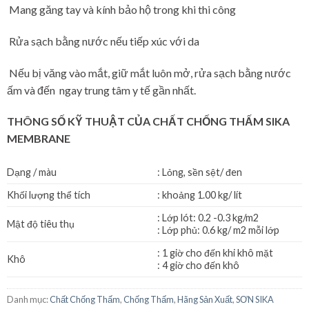
Mang găng tay và kính bảo hộ trong khi thi công
Rửa sạch bằng nước nếu tiếp xúc với da
Nếu bị văng vào mắt, giữ mắt luôn mở, rửa sạch bằng nước
ấm và đến ngay trung tâm y tế gần nhất.
THÔNG SỐ KỸ THUẬT CỦA CHẤT CHỐNG THẤM SIKA
MEMBRANE
Dạng / màu
: Lỏng, sền sệt/ đen
Khối lượng thể tích
: khoảng 1.00 kg/ lít
: Lớp lót: 0.2 -0.3 kg/m2
Mật độ tiêu thụ
: Lớp phủ: 0.6 kg/ m2 mỗi lớp
: 1 giờ cho đến khi khô mặt
Khô
: 4 giờ cho đến khô
Danh mục:
Chất Chống Thấm
,
Chống Thấm
,
Hãng Sản Xuất
,
SƠN SIKA