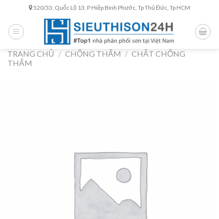
Skip
520/33, Quốc Lộ 13, P Hiệp Bình Phước, Tp Thủ Đức, Tp HCM
to
content
TRANG CHỦ
/
CHỐNG THẤM
/
CHẤT CHỐNG
THẤM