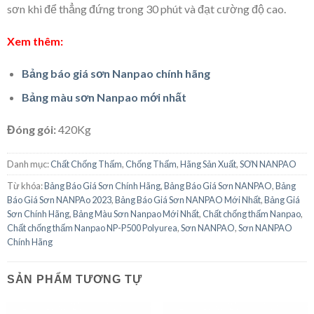
sơn khi để thẳng đứng trong 30 phút và đạt cường độ cao.
Xem thêm:
Bảng báo giá sơn Nanpao chính hãng
Bảng màu sơn Nanpao mới nhất
Đóng gói:
420Kg
Danh mục:
Chất Chống Thấm
,
Chống Thấm
,
Hãng Sản Xuất
,
SƠN NANPAO
Từ khóa:
Bảng Báo Giá Sơn Chính Hãng
,
Bảng Báo Giá Sơn NANPAO
,
Bảng
Báo Giá Sơn NANPAo 2023
,
Bảng Báo Giá Sơn NANPAO Mới Nhất
,
Bảng Giá
Sơn Chính Hãng
,
Bảng Màu Sơn Nanpao Mới Nhất
,
Chất chống thấm Nanpao
,
Chất chống thấm Nanpao NP-P500 Polyurea
,
Sơn NANPAO
,
Sơn NANPAO
Chính Hãng
SẢN PHẨM TƯƠNG TỰ