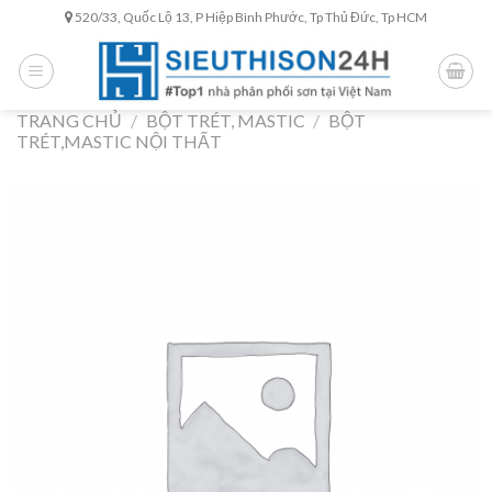
Skip
520/33, Quốc Lộ 13, P Hiệp Bình Phước, Tp Thủ Đức, Tp HCM
to
content
TRANG CHỦ
/
BỘT TRÉT, MASTIC
/
BỘT
TRÉT,MASTIC NỘI THẤT