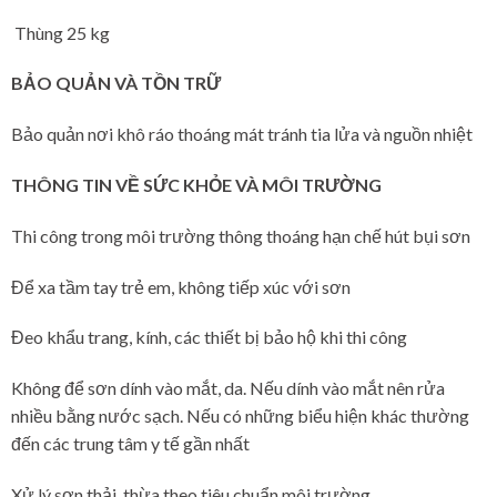
Thùng 25 kg
BẢO QUẢN VÀ TỒN TRỮ
Bảo quản nơi khô ráo thoáng mát tránh tia lửa và nguồn nhiệt
THÔNG TIN VỀ SỨC KHỎE VÀ MÔI TRƯỜNG
Thi công trong môi trường thông thoáng hạn chế hút bụi sơn
Để xa tầm tay trẻ em, không tiếp xúc với sơn
Đeo khẩu trang, kính, các thiết bị bảo hộ khi thi công
Không để sơn dính vào mắt, da. Nếu dính vào mắt nên rửa
nhiều bằng nước sạch. Nếu có những biểu hiện khác thường
đến các trung tâm y tế gần nhất
Xử lý sơn thải, thừa theo tiêu chuẩn môi trường.