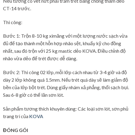
Nếu tường có vết nứt phải trám trét bằng chống thấm dẻo
CT-14 trước.
Thi công:
Bước 1: Trộn 8-10 kg ximăng với một lượng nước sạch vừa
đủ để tạo thành một hỗn hợp nhão sệt, khuấy kỹ cho đồng
nhất, sau đó trộn với 25 kg mastic dẻo KOVA. Điều chỉnh độ
nhão vừa dẻo để trét được dễ dàng.
Bước 2: Thi công 02 lớp, mỗi lớp cách nhau từ 3-4 giờ và độ
dày 2 lớp không quá 1.5mm. Nếu trét quá dày sẽ làm giảm độ
bền của lớp bột trét. Dùng giấy nhám xả phẳng, thổi sạch bụi.
Sau 6-8 giờ có thể lăn sơn lót.
Sản phẩm tương thích khuyên dùng: Các loại sơn lót, sơn phủ
trang trí của
KOVA
ĐÓNG GÓI