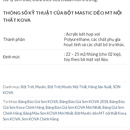
THÔNG SỐ KỸ THUẬT CỦA
BỘT MASTIC DẺO MT NỘI
THẤT KOVA
: Acrylic kết hợp với
Thành phần
Polyurethane, các chất phụ gia
hoạt tính và các chất bổ trợ khác.
: 22 – 25 m2/thùng (cho 02 lớp),
Định mức
tùy theo bề mặt vật liệu.
Danh mục:
Bột Trét, Mastic
,
Bột Trét,Mastic Nội Thất
,
Hãng Sản Xuất
,
SƠN
KOVA
Từ khóa:
Bảng Báo Giá Sơn KOVA
,
Bảng Báo Giá Sơn KOVA 2018
,
Bảng Báo
Giá Sơn Kova Chính Hãng
,
Bảng Báo Giá Sơn KOVA Mới Nhất
,
Bảng Giá Sơn
Chính Hãng
,
Bảng Màu Sơn KOVA Mới Nhất
,
Bột Mastic dẻo MT nội thất Kova
,
Sơn KOVA
,
Sơn KOVA Chính Hãng