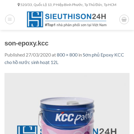
Skip
520/33, Quốc Lộ 13, P Hiệp Bình Phước, Tp Thủ Đức, Tp HCM
to
content
son-epoxy.kcc
Published
27/03/2020
at
800 × 800
in
Sơn phủ Epoxy KCC
cho hồ nước sinh hoạt 12L